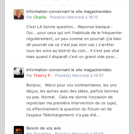
Information concernant le site magazinevideo
Par
Charlie
·
Posté(e)
Mercredi à 18:10
C'est LA bonne question... Réponse basique :
Oui... pour ceux qui ont l'habitude de le fréquenter
régulièrement, un peu comme on pourrait (j'ai bien
dit pourrait car ce n'est pas mon cas ) s'arrêter
tous les soirs au bistrot du coin... Il n'est pas vital
mais quand il disparaît c'est un grand vide pour...
Information concernant le site magazinevideo
Par
Thierry P.
·
Posté(e)
Mercredi à 16:47
Bonjour, Merci pour vos commentaires, les uns
déçus, les autres avec des idées, parfois bonnes
ou pas. Normal. Cela me donne l'occasion de
repréciser ma première intervention de ce sujet,
où effectivement la question du Forum (et de
l'espace Téléchargement) n'a pas été...
Besoin de vos avis
Par
Dreaming
·
Posté(e)
Mercredi à 15:59