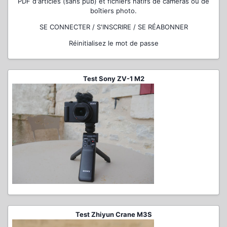
PDF d'articles (sans pub) et fichiers natifs de caméras ou de
boîtiers photo.
SE CONNECTER / S'INSCRIRE / SE RÉABONNER
Réinitialisez le mot de passe
Test Sony ZV-1 M2
Test Zhiyun Crane M3S