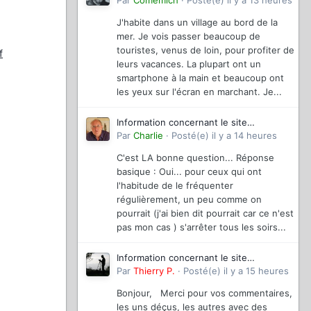
magazinevideo
Par
Comemich
·
Posté(e)
il y a 13 heures
J'habite dans un village au bord de la
mer. Je vois passer beaucoup de
touristes, venus de loin, pour profiter de
f
leurs vacances. La plupart ont un
smartphone à la main et beaucoup ont
les yeux sur l'écran en marchant. Je...
Information concernant le site
magazinevideo
Par
Charlie
·
Posté(e)
il y a 14 heures
C'est LA bonne question... Réponse
basique : Oui... pour ceux qui ont
l'habitude de le fréquenter
régulièrement, un peu comme on
pourrait (j'ai bien dit pourrait car ce n'est
pas mon cas ) s'arrêter tous les soirs...
Information concernant le site
magazinevideo
Par
Thierry P.
·
Posté(e)
il y a 15 heures
Bonjour, Merci pour vos commentaires,
les uns déçus, les autres avec des