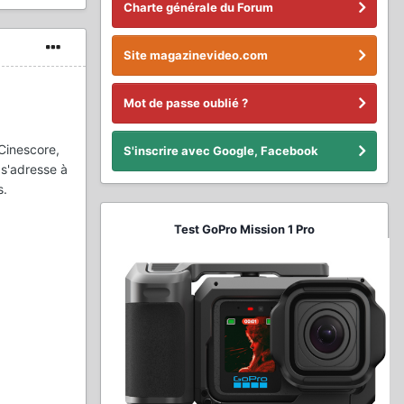
Charte générale du Forum
Site magazinevideo.com
Mot de passe oublié ?
Cinescore,
S'inscrire avec Google, Facebook
 s'adresse à
s.
Test GoPro Mission 1 Pro