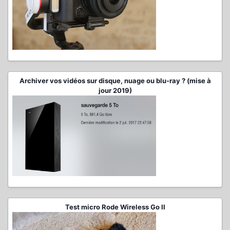
Archiver vos vidéos sur disque, nuage ou blu-ray ? (mise à
jour 2019)
Test micro Rode Wireless Go II