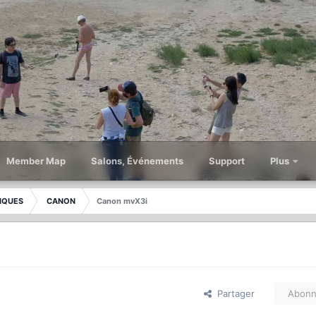
Member Map
Salons, Événements
Support
Plus
IQUES
CANON
Canon mvX3i
Partager
Abonn