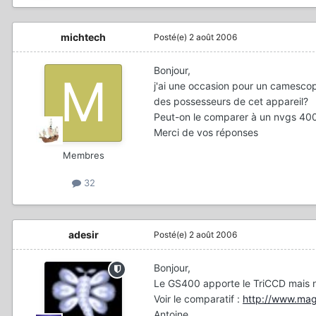
michtech
Posté(e)
2 août 2006
Bonjour,
j'ai une occasion pour un camescope
des possesseurs de cet appareil?
Peut-on le comparer à un nvgs 40
Merci de vos réponses
Membres
32
adesir
Posté(e)
2 août 2006
Bonjour,
Le GS400 apporte le TriCCD mais né
Voir le comparatif :
http://www.mag
Antoine