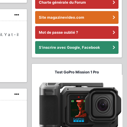
Charte générale du Forum
Site magazinevideo.com
Mot de passe oublié ?
 Y a t - il
S'inscrire avec Google, Facebook
Test GoPro Mission 1 Pro