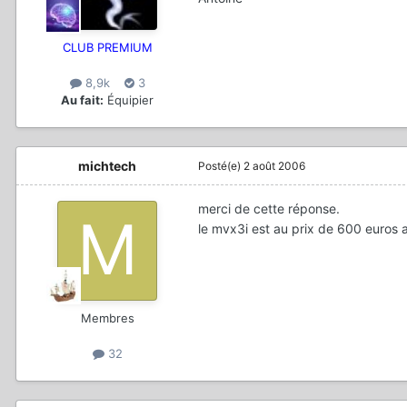
CLUB PREMIUM
8,9k
3
Au fait:
Équipier
michtech
Posté(e)
2 août 2006
merci de cette réponse.
le mvx3i est au prix de 600 euros 
Membres
32