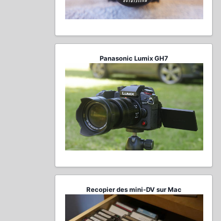
Panasonic Lumix GH7
Recopier des mini-DV sur Mac