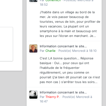
magazinevideo
Par
Comemich
·
Posté(e)
Mercredi à
18:52
J'habite dans un village au bord de la
mer. Je vois passer beaucoup de
touristes, venus de loin, pour profiter de
leurs vacances. La plupart ont un
smartphone à la main et beaucoup ont
les yeux sur l'écran en marchant. Je...
Information concernant le site
magazinevideo
Par
Charlie
·
Posté(e)
Mercredi à 18:10
C'est LA bonne question... Réponse
basique : Oui... pour ceux qui ont
l'habitude de le fréquenter
régulièrement, un peu comme on
pourrait (j'ai bien dit pourrait car ce n'est
pas mon cas ) s'arrêter tous les soirs...
Information concernant le site
magazinevideo
Par
Thierry P.
·
Posté(e)
Mercredi à
16:47