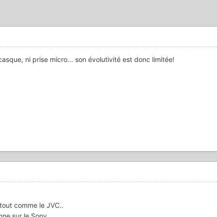
casque, ni prise micro... son évolutivité est donc limitée!
 tout comme le JVC..
nne sur le Sony..