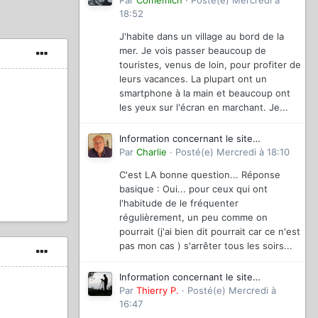
magazinevideo
Par
Comemich
·
Posté(e)
Mercredi à
18:52
J'habite dans un village au bord de la
mer. Je vois passer beaucoup de
touristes, venus de loin, pour profiter de
leurs vacances. La plupart ont un
smartphone à la main et beaucoup ont
les yeux sur l'écran en marchant. Je...
Information concernant le site
magazinevideo
Par
Charlie
·
Posté(e)
Mercredi à 18:10
C'est LA bonne question... Réponse
basique : Oui... pour ceux qui ont
l'habitude de le fréquenter
régulièrement, un peu comme on
pourrait (j'ai bien dit pourrait car ce n'est
pas mon cas ) s'arrêter tous les soirs...
Information concernant le site
magazinevideo
Par
Thierry P.
·
Posté(e)
Mercredi à
16:47