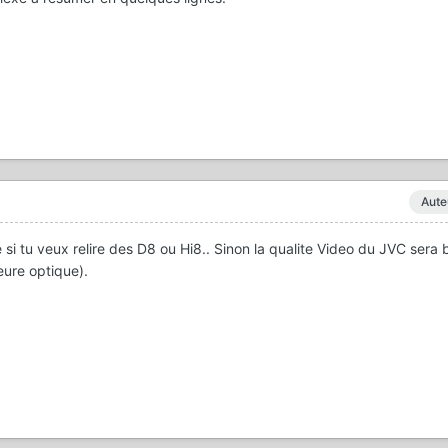
Aute
si tu veux relire des D8 ou Hi8.. Sinon la qualite Video du JVC sera 
eure optique).