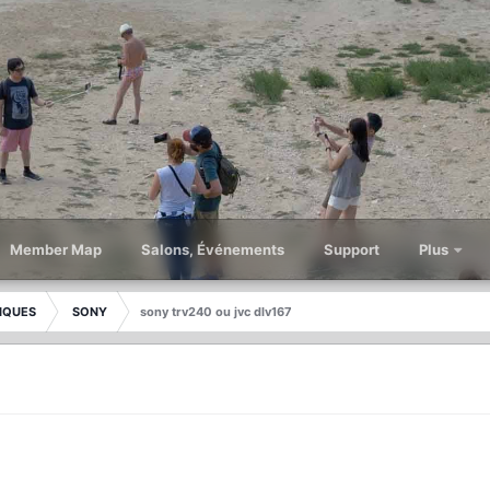
Member Map
Salons, Événements
Support
Plus
IQUES
SONY
sony trv240 ou jvc dlv167