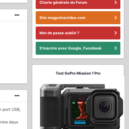
Charte générale du Forum
Site magazinevideo.com
Mot de passe oublié ?
S'inscrire avec Google, Facebook
Test GoPro Mission 1 Pro
n port USB,
entre deux