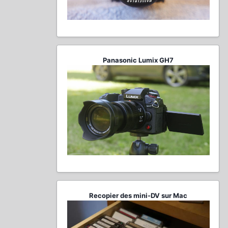
Panasonic Lumix GH7
Recopier des mini-DV sur Mac