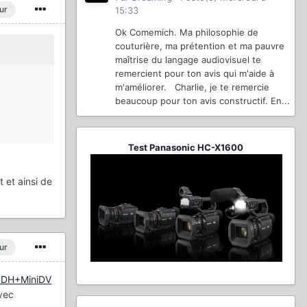
ur
15:33
Ok Comemich. Ma philosophie de
couturière, ma prétention et ma pauvre
maîtrise du langage audiovisuel te
remercient pour ton avis qui m'aide à
m'améliorer. Charlie, je te remercie
beaucoup pour ton avis constructif. En...
Test Panasonic HC-X1600
t et ainsi de
ur
=SDH+MiniDV
avec