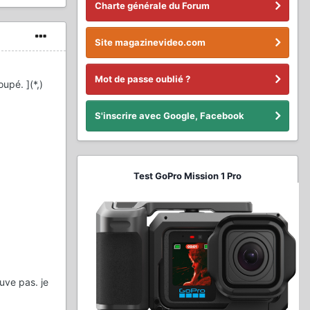
Charte générale du Forum
Site magazinevideo.com
Mot de passe oublié ?
upé. ](*,)
S'inscrire avec Google, Facebook
Test GoPro Mission 1 Pro
ouve pas. je