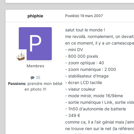
phiphie
Posté(e)
19 mars 2007
salut tout le monde !
me revoilà. normalement, on devait 
en ce moment, il y a un camescope 
- mini DV
- 800 000 pixels
- zoom optique : 40
Membres
- zoom numérique : 2 000
- stabilisateur d'image
35
- écran LCD tactile
Passions:
prendre mon bébé
- viseur couleur
en photo !!!
- mode miroir, mode 16/9ème
- sortie numérique I Link, sortie vi
- 1h50 d'autonomie de batterie
- 349 €
comme ca, il a l'air génial mais j'a
ne trouve rien sur le net (la référe