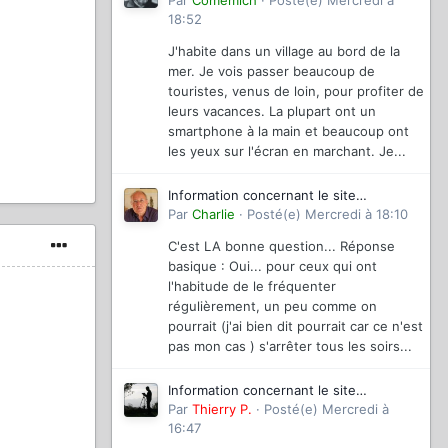
magazinevideo
Par
Comemich
·
Posté(e)
Mercredi à
18:52
J'habite dans un village au bord de la
mer. Je vois passer beaucoup de
touristes, venus de loin, pour profiter de
leurs vacances. La plupart ont un
smartphone à la main et beaucoup ont
les yeux sur l'écran en marchant. Je...
Information concernant le site
magazinevideo
Par
Charlie
·
Posté(e)
Mercredi à 18:10
C'est LA bonne question... Réponse
basique : Oui... pour ceux qui ont
l'habitude de le fréquenter
régulièrement, un peu comme on
pourrait (j'ai bien dit pourrait car ce n'est
pas mon cas ) s'arrêter tous les soirs...
Information concernant le site
magazinevideo
Par
Thierry P.
·
Posté(e)
Mercredi à
16:47