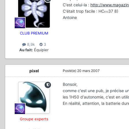
C'est celui-la :
http://www.magazin
C'était trop facile : HC
37 8)
K10
Antoine
CLUB PREMIUM
8,9k
3
Au fait:
Équipier
pixel
Posté(e)
20 mars 2007
Bonsoir,
comme c'est une pub, je précise un
les 1H50 d'autonomie, c'est en utili
En réalité, attention, la batterie du
Groupe experts