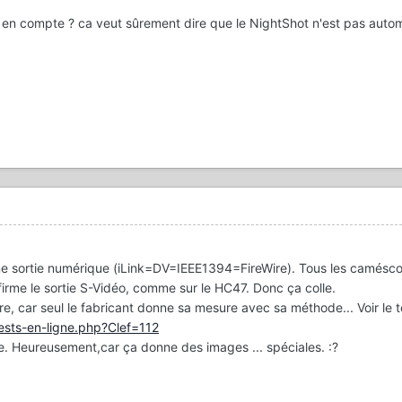
nne en compte ? ca veut sûrement dire que le NightShot n'est pas auto
e sortie numérique (iLink=DV=IEEE1394=FireWire). Tous les camésc
irme le sortie S-Vidéo, comme sur le HC47. Donc ça colle.
ire, car seul le fabricant donne sa mesure avec sa méthode... Voir le 
sts-en-ligne.php?Clef=112
. Heureusement,car ça donne des images ... spéciales. :?