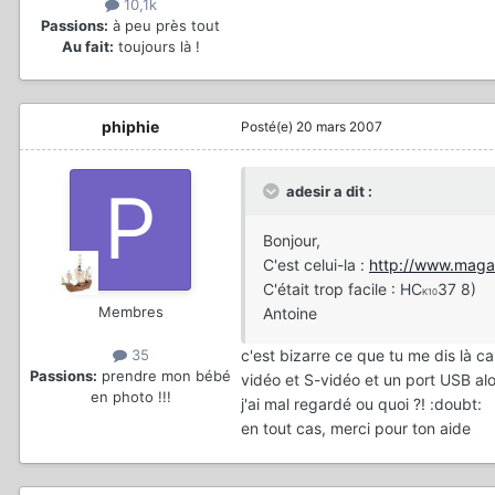
10,1k
Passions:
à peu près tout
Au fait:
toujours là !
phiphie
Posté(e)
20 mars 2007
adesir a dit :
Bonjour,
C'est celui-la :
http://www.maga
C'était trop facile : HC
37 8)
K10
Membres
Antoine
c'est bizarre ce que tu me dis là c
35
Passions:
prendre mon bébé
vidéo et S-vidéo et un port USB al
en photo !!!
j'ai mal regardé ou quoi ?! :doubt:
en tout cas, merci pour ton aide