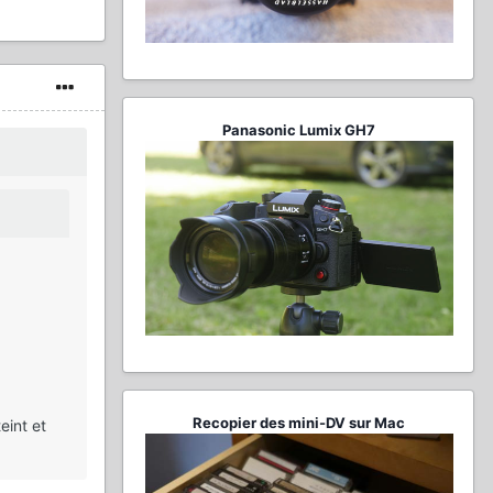
Panasonic Lumix GH7
Recopier des mini-DV sur Mac
eint et