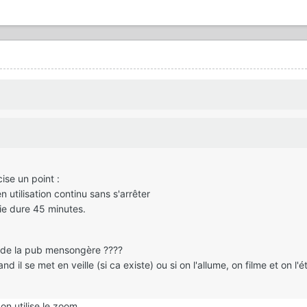
ise un point :
 utilisation continu sans s'arrêter
erie dure 45 minutes.
 ? de la pub mensongère ????
 il se met en veille (si ca existe) ou si on l'allume, on filme et on l'ét
t, on utilise le zoom…