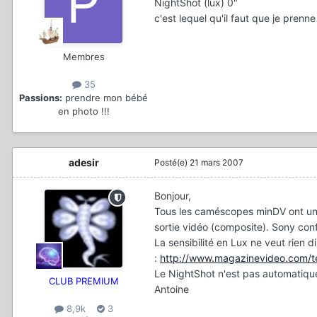
NightShot (lux) 0"
c'est lequel qu'il faut que je pre
Membres
35
Passions:
prendre mon bébé
en photo !!!
adesir
Posté(e)
21 mars 2007
Bonjour,
Tous les caméscopes minDV ont un
sortie vidéo (composite). Sony conf
La sensibilité en Lux ne veut rien d
:
http://www.magazinevideo.com/te
Le NightShot n'est pas automatique
CLUB PREMIUM
Antoine
8,9k
3