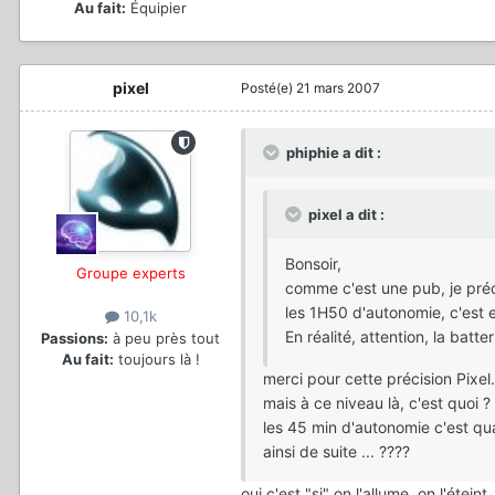
Au fait:
Équipier
pixel
Posté(e)
21 mars 2007
phiphie a dit :
pixel a dit :
Bonsoir,
Groupe experts
comme c'est une pub, je préc
les 1H50 d'autonomie, c'est en
10,1k
En réalité, attention, la batt
Passions:
à peu près tout
Au fait:
toujours là !
merci pour cette précision Pixel.
mais à ce niveau là, c'est quoi
les 45 min d'autonomie c'est quand
ainsi de suite ... ????
oui c'est "si" on l'allume, on l'étein