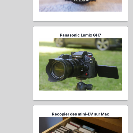
Panasonic Lumix GH7
Recopier des mini-DV sur Mac