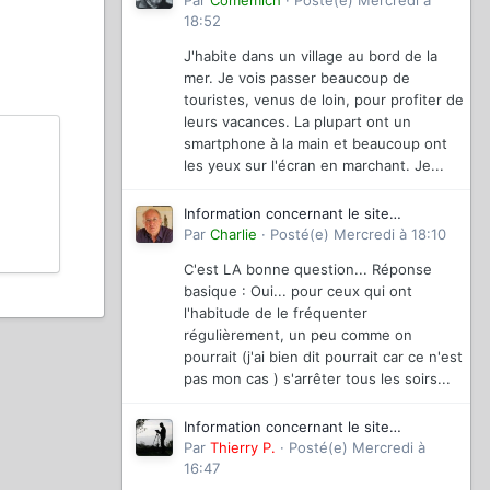
magazinevideo
Par
Comemich
·
Posté(e)
Mercredi à
18:52
J'habite dans un village au bord de la
mer. Je vois passer beaucoup de
touristes, venus de loin, pour profiter de
leurs vacances. La plupart ont un
smartphone à la main et beaucoup ont
les yeux sur l'écran en marchant. Je...
Information concernant le site
magazinevideo
Par
Charlie
·
Posté(e)
Mercredi à 18:10
C'est LA bonne question... Réponse
basique : Oui... pour ceux qui ont
l'habitude de le fréquenter
régulièrement, un peu comme on
pourrait (j'ai bien dit pourrait car ce n'est
pas mon cas ) s'arrêter tous les soirs...
Information concernant le site
magazinevideo
Par
Thierry P.
·
Posté(e)
Mercredi à
16:47