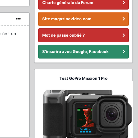
Charte générale du Forum
Site magazinevideo.com
 c'est un
Mot de passe oublié ?
S'inscrire avec Google, Facebook
Test GoPro Mission 1 Pro