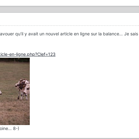
vouer qu'il y avait un nouvel article en ligne sur la balance… Je sais
icle-en-ligne.php?Clef=123
ntoine… 8-)