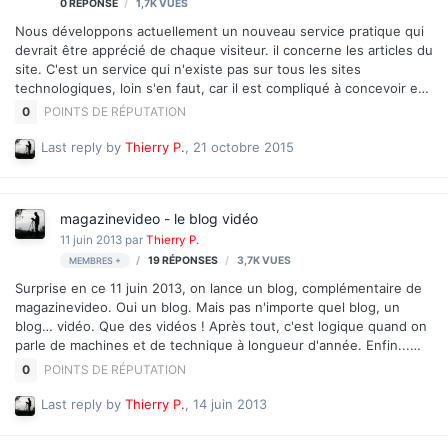
0
RÉPONSE
1,7K
VUES
Nous développons actuellement un nouveau service pratique qui
devrait être apprécié de chaque visiteur. il concerne les articles du
site. C'est un service qui n'existe pas sur tous les sites
technologiques, loin s'en faut, car il est compliqué à concevoir et
parce que les éditeurs rechignent à offrir cette possibilité pour
0
POINTS DE RÉPUTATION
des raisons que vous comprendrez, le moment venu. Ce service
sera accordé aux membres Premium, pour de (très) bonnes
Last reply by
Thierry P.
,
21 octobre 2015
raisons, mais sans coût supplémentaire bien sûr pour les abonnés
déjà inscrits, comme on s'y était engagés. En revanche, le tarif
actuel étant un tarif de lancement, n'attendez pas trop si vous
magazinevideo - le blog vidéo
n'êtes pas encore inscrit, et que vous so…
11 juin 2013
par
Thierry P.
19
RÉPONSES
3,7K
VUES
MEMBRES +
Surprise en ce 11 juin 2013, on lance un blog, complémentaire de
magazinevideo. Oui un blog. Mais pas n'importe quel blog, un
blog… vidéo. Que des vidéos ! Après tout, c'est logique quand on
parle de machines et de technique à longueur d'année. Enfin...
logique, c'est vite dit, car je ne connais pas de site orienté
0
POINTS DE RÉPUTATION
"technique vidéo" à l'avoir fait. Peut-être pour des raisons de
rentabilité, ou juridiques (c'est "casse-tête"), ou parce qu'ils n'ont
Last reply by
Thierry P.
,
14 juin 2013
pas trouvé l'angle d'approche. L'esprit du blog est de diffuser des
vidéos, dans différents domaines, qui puissent donner des idées