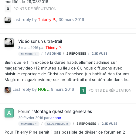
modifiés le 29/03/2016
0
POINTS DE RÉPUTATION
Last reply by
Thierry P.
,
30 mars 2016
Vidéo sur un ultra-trail
8 mars 2016
par
Thierry P.
1 ABONNÉ
2
RÉPONSES
2,1K
VUES
MEMBRES +
Bien que le film excède la durée habituellement admise sur
magazinevideo (12 minutes au lieu de 8), nous diffusons avec
plaisir le reportage de Christian Francisco (un habitué des forums
Magix et magazinevideo) sur un ultra-trail qui se déroule dans le
Mercantour. Un travail d'artisan amateur, très soigné C'est par ici
Last reply by
NOEL
,
8 mars 2016
1
POINTS DE RÉPUTATION
Forum "Montage questions generales
29 février 2016
par
ariane
3
RÉPONSES
2,1K
VUES
MEMBRES +
CLUB PREMIUM
Pour Thierry P ne serait il pas possible de diviser ce forum en 2