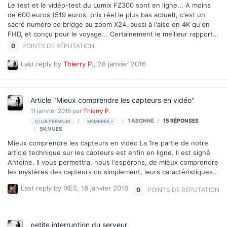
Le test et le vidéo-test du Lumix FZ300 sont en ligne... A moins
de 600 euros (519 euros, prix réel le plus bas actuel), c'est un
sacré numéro ce bridge au zoom X24, aussi à l'aise en 4K qu'en
FHD, et conçu pour le voyage... Certainement le meilleur rapport
qualité / prix des bridges actuels dans cette gamme de prix. Ce
0
POINTS DE RÉPUTATION
test est accessible aux membres (ou abonnés) Premium (si vous
ne l'êtes pas encore, la voie de la sagesse est ici pour bénéficier
Last reply by
Thierry P.
,
28 janvier 2016
du prix de lancement) Une vidéo de plus de 10 minutes, tournée à
Lyon, complète le test. Une bonne dizaine de fichiers sont
également en cours d'upload... Comptez dessus demain vendredi.
Article "Mieux comprendre les capteurs en vidéo"
Le test du Lumix FZ300
11 janvier 2016
par
Thierry P.
1 ABONNÉ
15
RÉPONSES
CLUB PREMIUM
MEMBRES +
5K
VUES
Mieux comprendre les capteurs en vidéo La 1re partie de notre
article technique sur les capteurs est enfin en ligne. Il est signé
Antoine. Il vous permettra, nous l'espérons, de mieux comprendre
les mystères des capteurs ou simplement, leurs caractéristiques,
les différences de technologie, etc. Pour vous laisser le temps de
Last reply by
IXES
,
18 janvier 2016
0
POINTS DE RÉPUTATION
digérer ces notions un peu corsées, le dossier est en 2 parties. La
1re partie est déjà en ligne La 2e partie sera en ligne lundi
prochain (18 janvier 2016). L'article est accessible à tous les
abonnés et membres Premium. Mieux comprendre les capteurs en
petite interruption du serveur