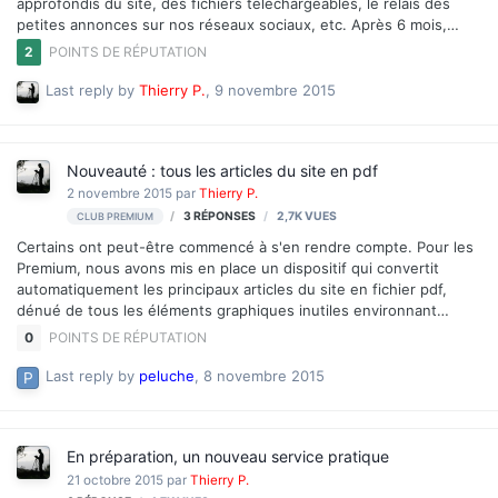
approfondis du site, des fichiers téléchargeables, le relais des
petites annonces sur nos réseaux sociaux, etc. Après 6 mois,
nous sommes arrivés à un palier d'abonnés significatif, et nous
2
POINTS DE RÉPUTATION
souhaitions en profiter pour vivement remercier tous ces abonnés
Premium (ils se reconnaîtront) qui nous ont fait confiance pour 1
Last reply by
Thierry P.
,
9 novembre 2015
an ou même pour 2 ans. Nous en sommes très touchés. Certains
ont bien compris que c’est d’indépendance dont il est question : -
Indépendance vis-à-vis des grands groupes pour conserver une
Nouveauté : tous les articles du site en pdf
liberté éditoriale et un ton critiq…
2 novembre 2015
par
Thierry P.
3
RÉPONSES
2,7K
VUES
CLUB PREMIUM
Certains ont peut-être commencé à s'en rendre compte. Pour les
Premium, nous avons mis en place un dispositif qui convertit
automatiquement les principaux articles du site en fichier pdf,
dénué de tous les éléments graphiques inutiles environnant
l'article (publicités, colonne de droite, commentaires, haut et bas
0
POINTS DE RÉPUTATION
de page, etc.). Pratique pour relire un article dans le train ou sur la
plage ! Le pdf est par ailleurs beaucoup plus "propre" et pratique à
Last reply by
peluche
,
8 novembre 2015
imprimer que des pages html (n'imprimez que si nécessaire, la
planète vous remerciera). exemple d'un pdf tel qu'il se présente à
la lecture Pour bénéficier du dispositif, il suffit d…
En préparation, un nouveau service pratique
21 octobre 2015
par
Thierry P.