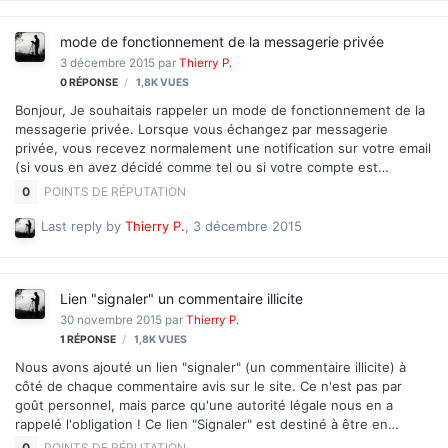
mode de fonctionnement de la messagerie privée
3 décembre 2015
par
Thierry P.
0
RÉPONSE
1,8K
VUES
Bonjour, Je souhaitais rappeler un mode de fonctionnement de la
messagerie privée. Lorsque vous échangez par messagerie
privée, vous recevez normalement une notification sur votre email
(si vous en avez décidé comme tel ou si votre compte est
paramétré comme tel). Il est précisé à la fin du mail : "Veuillez ne
0
POINTS DE RÉPUTATION
pas répondre directement à ce courriel !" En effet, si vous
répondez directement au mail, la réponse (ainsi que les échanges
Last reply by
Thierry P.
,
3 décembre 2015
précédents) sont reçus par l'administration du Forum et non par
votre interlocuteur, puisque vous nous renvoyez la conversation.
Elle n'est pas publique mais tout de même... Le plus sûr, il faut
Lien "signaler" un commentaire illicite
vous rendre sur le Forum et répondre depu…
30 novembre 2015
par
Thierry P.
1
RÉPONSE
1,8K
VUES
Nous avons ajouté un lien "signaler" (un commentaire illicite) à
côté de chaque commentaire avis sur le site. Ce n'est pas par
goût personnel, mais parce qu'une autorité légale nous en a
rappelé l'obligation ! Ce lien "Signaler" est destiné à être en
conformité avec le 10° de l'article 1 du décret n°2009-1340 du 29
0
POINTS DE RÉPUTATION