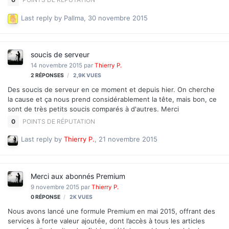
octobre 2009 dans lequel l'éditeur "doit mettre en oeuvre les
dispositifs appropriés de lutte contre les contenus illicites". Il fait
Last reply by
Pallma
,
30 novembre 2015
suite également à la loi du 21 juin 2004 pour la confiance dans
l’économie numérique. Par contenu illicite, on entend tout contenu
choquant pour les mineurs et atteinte à la vie privée, mais aussi
soucis de serveur
diffamation, calomnie, pro…
14 novembre 2015
par
Thierry P.
2
RÉPONSES
2,9K
VUES
Des soucis de serveur en ce moment et depuis hier. On cherche
la cause et ça nous prend considérablement la tête, mais bon, ce
sont de très petits soucis comparés à d'autres. Merci
0
POINTS DE RÉPUTATION
Last reply by
Thierry P.
,
21 novembre 2015
Merci aux abonnés Premium
9 novembre 2015
par
Thierry P.
0
RÉPONSE
2K
VUES
Nous avons lancé une formule Premium en mai 2015, offrant des
services à forte valeur ajoutée, dont l’accès à tous les articles