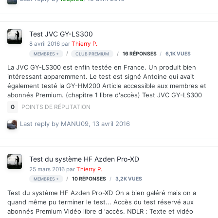
Test JVC GY-LS300
8 avril 2016
par
Thierry P.
16
RÉPONSES
6,1K
VUES
MEMBRES +
CLUB PREMIUM
La JVC GY-LS300 est enfin testée en France. Un produit bien
intéressant apparemment. Le test est signé Antoine qui avait
également testé la GY-HM200 Article accessible aux membres et
abonnés Premium. (chapitre 1 libre d'accès) Test JVC GY-LS300
0
POINTS DE RÉPUTATION
Last reply by
MANU09
,
13 avril 2016
Test du système HF Azden Pro-XD
25 mars 2016
par
Thierry P.
10
RÉPONSES
3,2K
VUES
MEMBRES +
Test du système HF Azden Pro-XD On a bien galéré mais on a
quand même pu terminer le test... Accès du test réservé aux
abonnés Premium Vidéo libre d 'accès. NDLR : Texte et vidéo