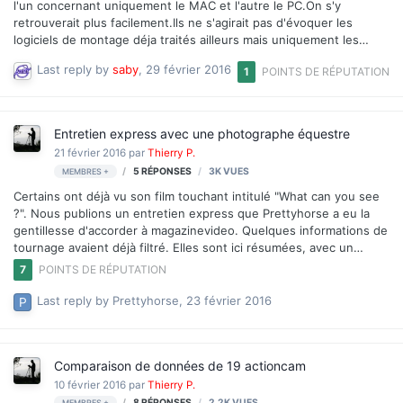
l'un concernant uniquement le MAC et l'autre le PC.On s'y
retrouverait plus facilement.Ils ne s'agirait pas d'évoquer les
logiciels de montage déja traités ailleurs mais uniquement les
matériels propres à chacun de ces ordinateurs!Est ce possible?
Last reply by
saby
,
29 février 2016
1
POINTS DE RÉPUTATION
Cordialement.
Entretien express avec une photographe équestre
21 février 2016
par
Thierry P.
5
RÉPONSES
3K
VUES
MEMBRES +
Certains ont déjà vu son film touchant intitulé "What can you see
?". Nous publions un entretien express que Prettyhorse a eu la
gentillesse d'accorder à magazinevideo. Quelques informations de
tournage avaient déjà filtré. Elles sont ici résumées, avec un
commentaire sur l'approche vidéographique de cette photographe
7
POINTS DE RÉPUTATION
équestre. N'hésitez pas à lui laisser vos commentaires... Entretien
Last reply by
Prettyhorse
,
23 février 2016
Comparaison de données de 19 actioncam
10 février 2016
par
Thierry P.
8
RÉPONSES
2,2K
VUES
MEMBRES +