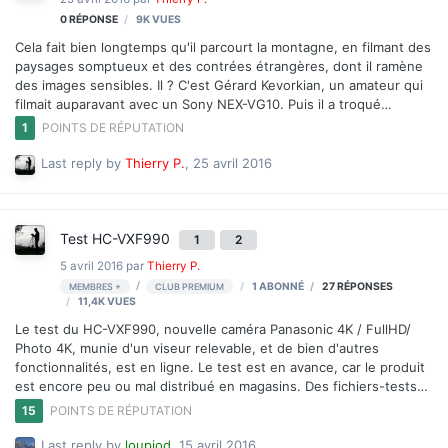
0
RÉPONSE
9K
VUES
Cela fait bien longtemps qu'il parcourt la montagne, en filmant des
paysages somptueux et des contrées étrangères, dont il ramène
des images sensibles. Il ? C'est Gérard Kevorkian, un amateur qui
filmait auparavant avec un Sony NEX-VG10. Puis il a troqué
récemment son encombrante bête (pour un amateur de trek)
1
POINTS DE RÉPUTATION
contre un compact A6000 et 2 actioncams de dépannage. Il en a
ramené un film documentaire de 9 minutes émouvant qui se
Last reply by
Thierry P.
,
25 avril 2016
déroule au Népal (Returning to Nepal) , film que nous diffusons
par hasard un an, jour pour jour, après le tremblement de terre du
25 avril 2015. J'en ai profité pour poser quelques questions à cet
amateur talentueux, ancien musicien. N'hési…
Test HC-VXF990
1
2
5 avril 2016
par
Thierry P.
1 ABONNÉ
27
RÉPONSES
MEMBRES +
CLUB PREMIUM
11,4K
VUES
Le test du HC-VXF990, nouvelle caméra Panasonic 4K / FullHD/
Photo 4K, munie d'un viseur relevable, et de bien d'autres
fonctionnalités, est en ligne. Le test est en avance, car le produit
est encore peu ou mal distribué en magasins. Des fichiers-tests
seront mis à disposition dans un second temps, ils ne sont pas
15
POINTS DE RÉPUTATION
tous filmés car les conditions météo sont peu propices pour le
moment. Test HC-VXF990 (test Premium)
Last reply by
loupiod
,
15 avril 2016