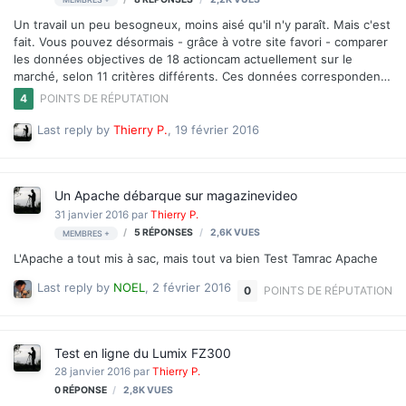
Un travail un peu besogneux, moins aisé qu'il n'y paraît. Mais c'est
fait. Vous pouvez désormais - grâce à votre site favori - comparer
les données objectives de 18 actioncam actuellement sur le
marché, selon 11 critères différents. Ces données correspondent
grosso modo aux critères d'achat d'une actioncam. L'article
4
POINTS DE RÉPUTATION
s'adresse plutôt au débutant mais si vous êtes expert, vous
pouvez aller y jeter un coup d'oeil tout de même. Certaines
Last reply by
Thierry P.
,
19 février 2016
fonctions n'ont pu être comparées, comme par exemple le mode
Protune (de GoPro) qui constitue un critère d'achat pour le
consommateur mais qui n'existe que sur 1 ou 2 modèles. Autre
Un Apache débarque sur magazinevideo
impasse volontaire, le nombre d'accessoires inclus…
31 janvier 2016
par
Thierry P.
5
RÉPONSES
2,6K
VUES
MEMBRES +
L'Apache a tout mis à sac, mais tout va bien Test Tamrac Apache
Last reply by
NOEL
,
2 février 2016
0
POINTS DE RÉPUTATION
Test en ligne du Lumix FZ300
28 janvier 2016
par
Thierry P.
0
RÉPONSE
2,8K
VUES