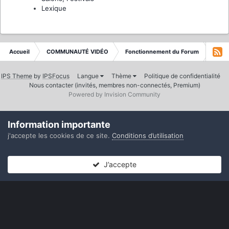
Lexique
Accueil
COMMUNAUTÉ VIDÉO
Fonctionnement du Forum
ARCH
IPS Theme
by
IPSFocus
Langue
Thème
Politique de confidentialité
Nous contacter (invités, membres non-connectés, Premium)
Powered by Invision Community
Information importante
j'accepte les cookies de ce site.
Conditions d’utilisation
J’accepte
Forums
Non lues
Connexion
S’inscrire
Plus