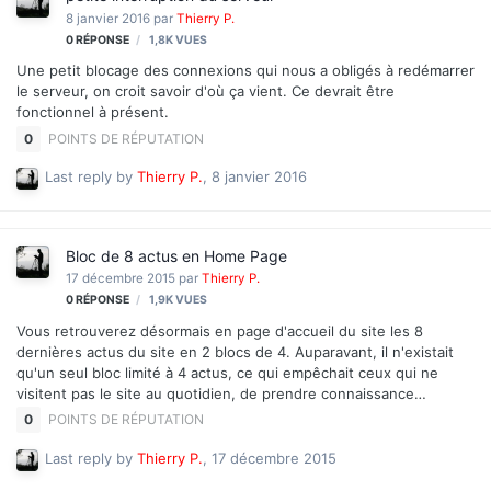
vidéo
8 janvier 2016
par
Thierry P.
0
RÉPONSE
1,8K
VUES
Une petit blocage des connexions qui nous a obligés à redémarrer
le serveur, on croit savoir d'où ça vient. Ce devrait être
fonctionnel à présent.
0
POINTS DE RÉPUTATION
Last reply by
Thierry P.
,
8 janvier 2016
Bloc de 8 actus en Home Page
17 décembre 2015
par
Thierry P.
0
RÉPONSE
1,9K
VUES
Vous retrouverez désormais en page d'accueil du site les 8
dernières actus du site en 2 blocs de 4. Auparavant, il n'existait
qu'un seul bloc limité à 4 actus, ce qui empêchait ceux qui ne
visitent pas le site au quotidien, de prendre connaissance
visuellement des dernières actus. Cela nous permettra aussi de
0
POINTS DE RÉPUTATION
mieux gérer l'affichage des actus lorsque l'actualité est très
mouvementée. Et de mieux rendre compte de la richesse du site
Last reply by
Thierry P.
,
17 décembre 2015
en termes d'infos.