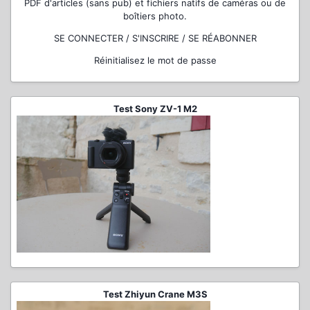
PDF d'articles (sans pub) et fichiers natifs de caméras ou de
boîtiers photo.
SE CONNECTER / S'INSCRIRE / SE RÉABONNER
Réinitialisez le mot de passe
Test Sony ZV-1 M2
Test Zhiyun Crane M3S