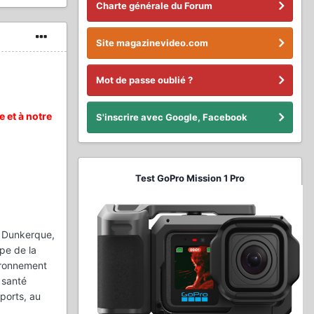
Charte générale du Forum
Site magazinevideo.com
Mot de passe oublié ?
e et à notre
S'inscrire avec Google, Facebook
Test GoPro Mission 1 Pro
, Dunkerque,
pe de la
ironnement
 santé
ports, au