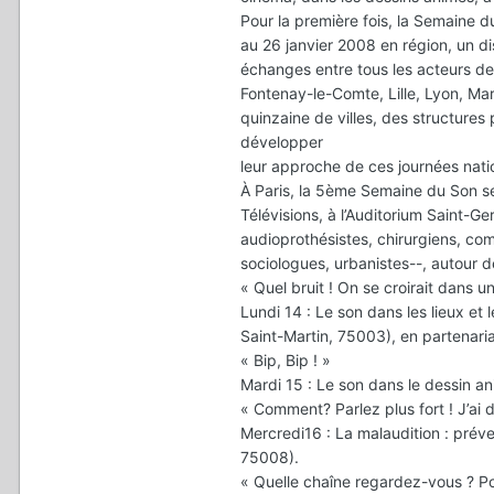
Pour la première fois, la Semaine d
au 26 janvier 2008 en région, un disp
échanges entre tous les acteurs de
Fontenay-le-Comte, Lille, Lyon, Ma
quinzaine de villes, des structures
développer
leur approche de ces journées natio
À Paris, la 5ème Semaine du Son se
Télévisions, à l’Auditorium Saint-Ge
audioprothésistes, chirurgiens, com
sociologues, urbanistes--, autour 
« Quel bruit ! On se croirait dans un
Lundi 14 : Le son dans les lieux et
Saint-Martin, 75003), en partenaria
« Bip, Bip ! »
Mardi 15 : Le son dans le dessin an
« Comment? Parlez plus fort ! J’ai 
Mercredi16 : La malaudition : préve
75008).
« Quelle chaîne regardez-vous ? Pou