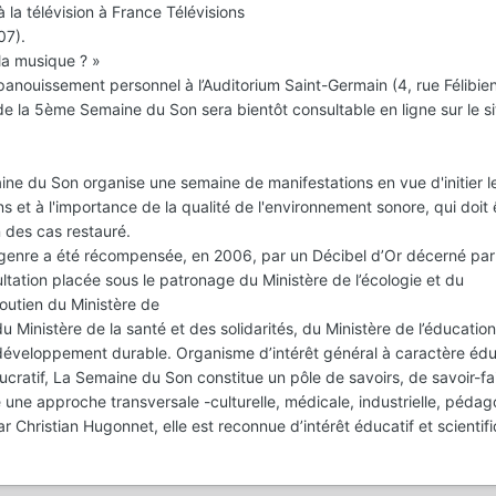
 la télévision à France Télévisions
07).
la musique ? »
panouissement personnel à l’Auditorium Saint-Germain (4, rue Félibi
e la 5ème Semaine du Son sera bientôt consultable en ligne sur le si
ine du Son organise une semaine de manifestations en vue d'initier le
 et à l'importance de la qualité de l'environnement sonore, qui doit 
 des cas restauré.
genre a été récompensée, en 2006, par un Décibel d’Or décerné par 
ultation placée sous le patronage du Ministère de l’écologie et du
outien du Ministère de
u Ministère de la santé et des solidarités, du Ministère de l’éducation
u développement durable. Organisme d’intérêt général à caractère édu
lucratif, La Semaine du Son constitue un pôle de savoirs, de savoir-fa
gie une approche transversale -culturelle, médicale, industrielle, péda
Christian Hugonnet, elle est reconnue d’intérêt éducatif et scientifi