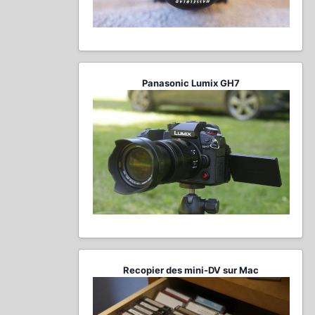
Panasonic Lumix GH7
Recopier des mini-DV sur Mac