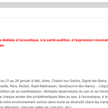
édiées à l’acoustique, à la santé auditive, à l’expression musical
en.
 du 21 au 26 janvier à Albi, Arles, Chalon-sur-Saône, Digne-les-Bains
rseille, Nice, Rodez, Rueil-Malmaison, Vandoeuvre-lès-Nancy... L’équi
tion de sa manifestation. Véritable observatoire du son et de l’env
 chaque année des problématiques liées au son, à l’acoustique, à la
t à notre environnement sonore dans toute sa diversité (dans les trans
a télévision, dans les salles de concerts, etc).