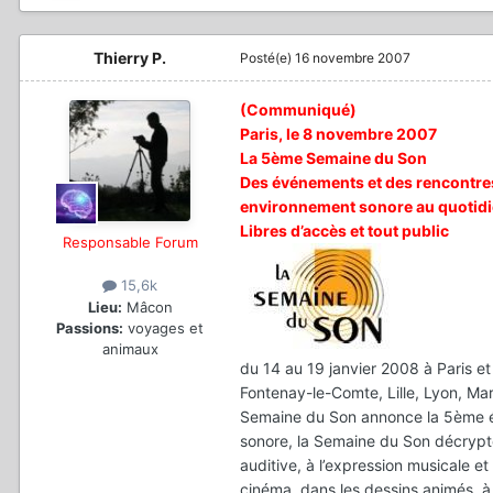
Thierry P.
Posté(e)
16 novembre 2007
(Communiqué)
Paris, le 8 novembre 2007
La 5ème Semaine du Son
Des événements et des rencontres d
environnement sonore au quotidi
Libres d’accès et tout public
Responsable Forum
15,6k
Lieu:
Mâcon
Passions:
voyages et
animaux
du 14 au 19 janvier 2008 à Paris et
Fontenay-le-Comte, Lille, Lyon, Ma
Semaine du Son annonce la 5ème édi
sonore, la Semaine du Son décrypte
auditive, à l’expression musicale e
cinéma, dans les dessins animés, à l