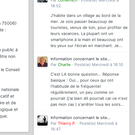
magazinevideo
Par
Comemich
·
Posté(e)
Mercredi à
18:52
J'habite dans un village au bord de la
mer. Je vois passer beaucoup de
en 75006)
touristes, venus de loin, pour profiter de
te :
leurs vacances. La plupart ont un
smartphone à la main et beaucoup ont
les yeux sur l'écran en marchant. Je...
 public à
être non
Information concernant le site
magazinevideo
Par
Charlie
·
Posté(e)
Mercredi à 18:10
le Conseil
C'est LA bonne question... Réponse
basique : Oui... pour ceux qui ont
l'habitude de le fréquenter
 nationale
régulièrement, un peu comme on
catif et
pourrait (j'ai bien dit pourrait car ce n'est
ire et de
pas mon cas ) s'arrêter tous les soirs...
gogique et
que.
Information concernant le site
magazinevideo
Par
Thierry P.
·
Posté(e)
Mercredi à
16:47