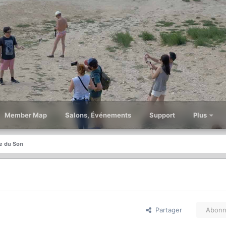
Member Map
Salons, Événements
Support
Plus
e du Son
Partager
Abonn