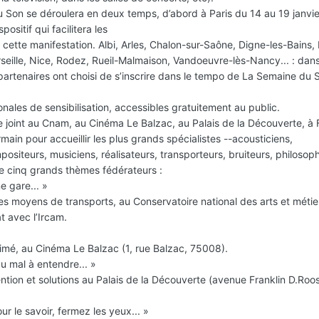
u Son se déroulera en deux temps, d’abord à Paris du 14 au 19 janvie
ositif qui facilitera les
 cette manifestation. Albi, Arles, Chalon-sur-Saône, Digne-les-Bains
rseille, Nice, Rodez, Rueil-Malmaison, Vandoeuvre-lès-Nancy... : dan
 partenaires ont choisi de s’inscrire dans le tempo de La Semaine du 
nales de sensibilisation, accessibles gratuitement au public.
 joint au Cnam, au Cinéma Le Balzac, au Palais de la Découverte, à
rmain pour accueillir les plus grands spécialistes --acousticiens,
positeurs, musiciens, réalisateurs, transporteurs, bruiteurs, philosop
de cinq grands thèmes fédérateurs :
e gare... »
 les moyens de transports, au Conservatoire national des arts et métie
t avec l’Ircam.
imé, au Cinéma Le Balzac (1, rue Balzac, 75008).
du mal à entendre... »
ntion et solutions au Palais de la Découverte (avenue Franklin D.Roos
r le savoir, fermez les yeux... »