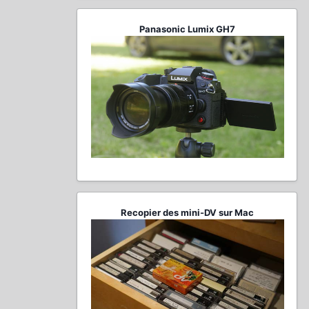
Panasonic Lumix GH7
Recopier des mini-DV sur Mac