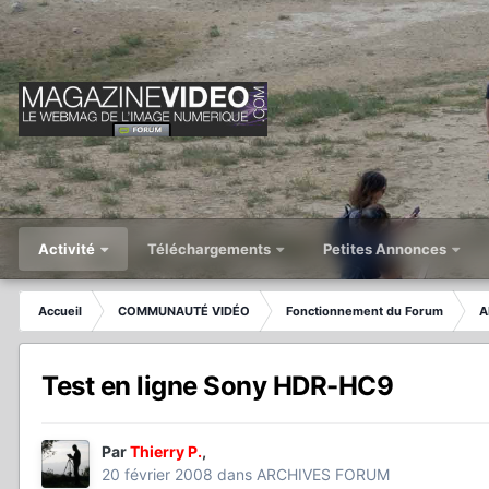
Activité
Téléchargements
Petites Annonces
Accueil
COMMUNAUTÉ VIDÉO
Fonctionnement du Forum
A
Test en ligne Sony HDR-HC9
Par
Thierry P.
,
20 février 2008
dans
ARCHIVES FORUM