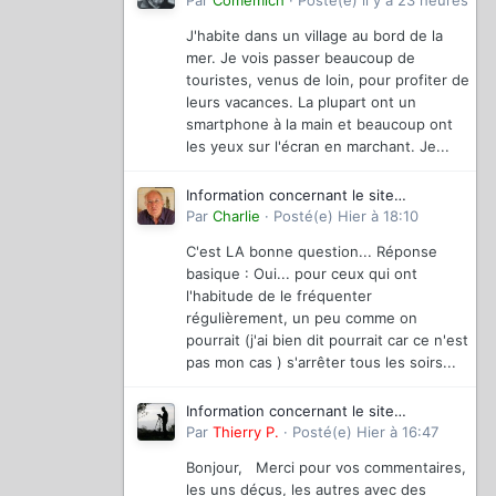
magazinevideo
Par
Comemich
·
Posté(e)
il y a 23 heures
J'habite dans un village au bord de la
mer. Je vois passer beaucoup de
touristes, venus de loin, pour profiter de
leurs vacances. La plupart ont un
smartphone à la main et beaucoup ont
les yeux sur l'écran en marchant. Je...
Information concernant le site
magazinevideo
Par
Charlie
·
Posté(e)
Hier à 18:10
C'est LA bonne question... Réponse
basique : Oui... pour ceux qui ont
l'habitude de le fréquenter
régulièrement, un peu comme on
pourrait (j'ai bien dit pourrait car ce n'est
pas mon cas ) s'arrêter tous les soirs...
Information concernant le site
magazinevideo
Par
Thierry P.
·
Posté(e)
Hier à 16:47
Bonjour, Merci pour vos commentaires,
les uns déçus, les autres avec des