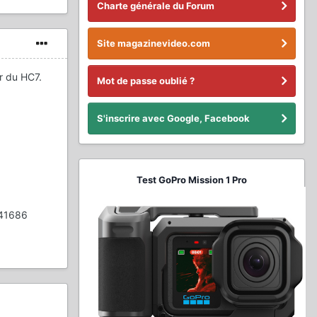
Charte générale du Forum
Site magazinevideo.com
r du HC7.
Mot de passe oublié ?
S'inscrire avec Google, Facebook
Test GoPro Mission 1 Pro
 41686