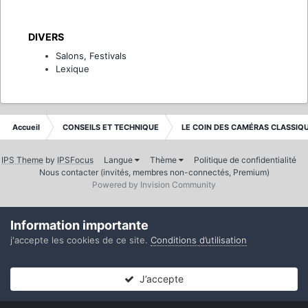
DIVERS
Salons, Festivals
Lexique
Accueil
CONSEILS ET TECHNIQUE
LE COIN DES CAMÉRAS CLASSIQ
IPS Theme
by
IPSFocus
Langue
Thème
Politique de confidentialité
Nous contacter (invités, membres non-connectés, Premium)
Powered by Invision Community
Information importante
j'accepte les cookies de ce site.
Conditions d’utilisation
J’accepte
Forums
Non lues
Connexion
S’inscrire
Plus