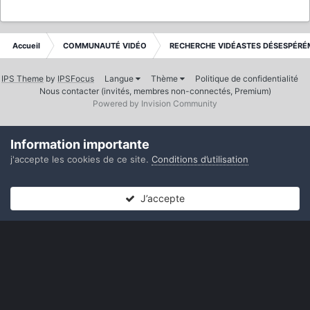
Accueil
COMMUNAUTÉ VIDÉO
RECHERCHE VIDÉASTES DÉSESPÉRÉ
IPS Theme
by
IPSFocus
Langue
Thème
Politique de confidentialité
Nous contacter (invités, membres non-connectés, Premium)
Powered by Invision Community
Information importante
j'accepte les cookies de ce site.
Conditions d’utilisation
J’accepte
Forums
Non lues
Connexion
S’inscrire
Plus