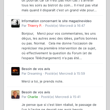
dit pourrait car ce n'est pas mon cas ) s'arrêter
tous les soirs au bistrot du coin... Il n'est pas vital
mais quand il disparaît c'est un grand vide pour...
Information concernant le site magazinevideo
Par
Thierry P.
·
Posté(e)
Mercredi à 16:47
Bonjour, Merci pour vos commentaires, les uns
déçus, les autres avec des idées, parfois bonnes
ou pas. Normal. Cela me donne l'occasion de
repréciser ma première intervention de ce sujet,
où effectivement la question du Forum (et de
l'espace Téléchargement) n'a pas été...
Besoin de vos avis
Par
Dreaming
·
Posté(e)
Mercredi à 15:59
Merci a toi, je prends note.
Besoin de vos avis
Par
Charlie
·
Posté(e)
Mercredi à 15:41
Je pense que si c'est bien réalisé, le passage de
l'un à l'autre ne devrait pas avoir besoin