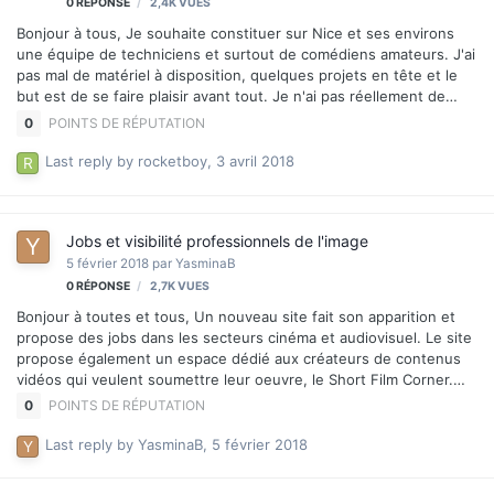
0
RÉPONSE
2,4K
VUES
Bonjour à tous, Je souhaite constituer sur Nice et ses environs
une équipe de techniciens et surtout de comédiens amateurs. J'ai
pas mal de matériel à disposition, quelques projets en tête et le
but est de se faire plaisir avant tout. Je n'ai pas réellement de
critères, tous les profils m'intéressent, du débutant jusqu'au
0
POINTS DE RÉPUTATION
technicien confirmé, l'important pour moi c'est surtout d'être
passionné. Si jamais vous avez des questions n'hésitez pas à me
Last reply by
rocketboy
,
3 avril 2018
les poser, je me ferai un plaisir d'y répondre ! J'espère à très
bientôt !
Jobs et visibilité professionnels de l'image
5 février 2018
par
YasminaB
0
RÉPONSE
2,7K
VUES
Bonjour à toutes et tous, Un nouveau site fait son apparition et
propose des jobs dans les secteurs cinéma et audiovisuel. Le site
propose également un espace dédié aux créateurs de contenus
vidéos qui veulent soumettre leur oeuvre, le Short Film Corner.
Pour ceux que cela intéresse. Bon courage dans vos projets ^^
0
POINTS DE RÉPUTATION
Last reply by
YasminaB
,
5 février 2018