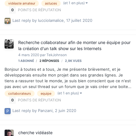
pas très loin, dans les environs de Fréjus-St Raphaël serait
(et 1 en plus)
vidéaste amateur
astuces
excellent afin de se contacter pour se donner des idées. Je suis
0
POINTS DE RÉPUTATION
en train de réaliser mon premier court métrage fantastique
d'amateur et les conseils d'une personne avisé seraient les
Last reply by
lucciolamalice
,
17 juillet 2020
bienvenus. Mon site: https://lucguerin2.wixsite.com/monsite-1
Recherche collaborateur afin de monter une équipe pour
la création d'un talk show sur les Internets
4 mars 2020
par
TekJohnson
1 ABONNÉ
2
RÉPONSES
2,9K
VUES
Bonjour à toutes et a tous, Je me présente brièvement, et je
développerais ensuite mon projet dans ses grandes lignes. Je
tiens a rassurer tout le monde, je suis bien conscient que ce n'est
pas avec un seul thread sur un forum que je vais créer une boite
de production, ce fil a pour but premier de rencontrer des gens
(et 1 en plus)
collaborateurs
equipe
passionnés, talentueux dans leurs corps de métier propre qui
0
POINTS DE RÉPUTATION
partagerons ma vision dans ce que j'entreprend de faire. Je
m'appelle Thibaut, mais mes amis m'appellent Tek. J'ai 34 ans, et
Last reply by
Panzani
,
2 juin 2020
je suis dans la région Lilloise. Je suis chef d'entreprise dans un
domaine qui n'a rien à voir avec l'audiovisuel. Mais j'ai une passion
pour ce médi…
cherche vidéaste