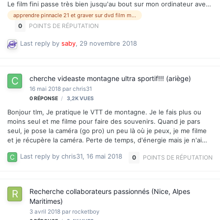
Le film fini passe très bien jusqu'au bout sur mon ordinateur avec
Pinnacle 21 mais quand je veux le graver il s'arrête un coup à 53
apprendre pinnacle 21 et graver sur dvd film monté de 15
%, 59 % puis maintenant 27 %. j'ai beau recommencer depuis des
0
POINTS DE RÉPUTATION
mois, je n'y parviens pas et je dois offrir mon DVD à NOEL. Je me
décourage. Je voudrais trouver dans mon secteur près
Last reply by
saby
,
29 novembre 2018
d'ARGELES-sur-MER 66, une personne qui maîtrise bien ce logiciel
et qui pourrait venir chez moi quelques heures rétribuées pour
m'apprendre l'essentiel de ce logiciel et m'…
cherche videaste montagne ultra sportif!!! (ariège)
16 mai 2018
par
chris31
0
RÉPONSE
3,2K
VUES
Bonjour tlm, Je pratique le VTT de montagne. Je le fais plus ou
moins seul et me filme pour faire des souvenirs. Quand je pars
seul, je pose la caméra (go pro) un peu là où je peux, je me filme
et je récupère la caméra. Perte de temps, d'énergie mais je n'ai
pas le choix. L'idée serait qu'une autre personne s'occupe de
Last reply by
chris31
,
16 mai 2018
0
POINTS DE RÉPUTATION
toute la partie "image". Elle me filme, elle filme les paysages (qui
sont en principe super sympas), et soit elle fait les montages, soit
elle me passe les ruches et je m'en occupe. Le tout pour mettre
en ligne sur You tube. J'ai précisé "ultra sportif" car je monte "pas
Recherche collaborateurs passionnés (Nice, Alpes
trop lentement" et je descend à vélo, donc, il faut suivre. …
Maritimes)
3 avril 2018
par
rocketboy