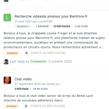
Recherche vidéaste amateur pour BienVivre.fr
31 août 2022
par
LouiseFGR
1 ABONNÉ
10
RÉPONSES
3,4K
VUES
MEMBRES +
Bonjour à tous, je m'appelle Louise Froger et je suis attachée
relation presse pour Bienvivre.fr, une plateforme traitant de sujets
environnementaux, sociétaux et animant une communauté de
producteurs en circuits-courts. Nous recherchons activement un
vidéaste amateur pour réaliser nos montages à fins de
0
POINTS DE RÉPUTATION
vidéaste
publications Insta, Tiktok et Youtube. Deux programmes : une
saison type télé-réalité sur la construction et évolution de
Last reply by
Comemich
,
2 octobre 2022
BienVivre et des hors séries suivant l'actualité de notre magazine :
légumes du mois, producteurs du mois etc. Si vous êtes
intéressés, je vous laisse me contacter en réponse à mon
Club vidéo
annonce. Bonne journée à tous
27 septembre 2022
par
Studio jac
0
RÉPONSE
19,8K
VUES
Bonjour a tous le club vidéo senior de la mjc du 8eme Lyon
cherche de nouveaux adhérents merci
0
POINTS DE RÉPUTATION
amateur