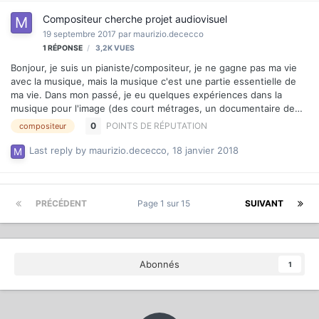
Compositeur cherche projet audiovisuel
19 septembre 2017
par
maurizio.dececco
1
RÉPONSE
3,2K
VUES
Bonjour, je suis un pianiste/compositeur, je ne gagne pas ma vie
avec la musique, mais la musique c'est une partie essentielle de
ma vie. Dans mon passé, je eu quelques expériences dans la
musique pour l'image (des court métrages, un documentaire de
52min), pour après me dédier au piano jazz. Je voudrais revenir à
0
POINTS DE RÉPUTATION
compositeur
la musique pour image, dans un projet de passionnés, basé sur le
volontariat, mais ambitieux et intéressant. Pour avoir une idée du
Last reply by
maurizio.dececco
,
18 janvier 2018
mon univers musicale, regardez mon site: www.barbogio.org Si
intéressé, contactez moi par PM ou ici. Cordialement, Maurizio
PRÉCÉDENT
Page 1 sur 15
SUIVANT
Abonnés
1