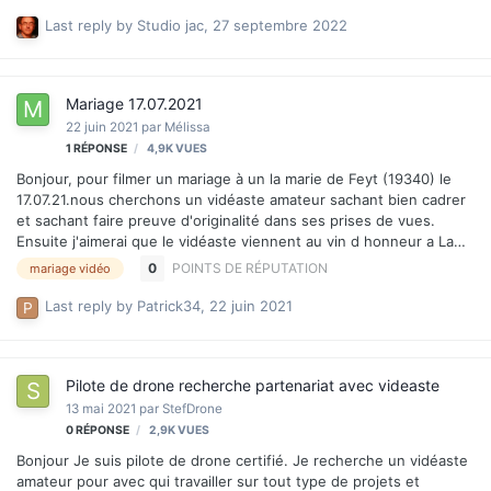
Last reply by
Studio jac
,
27 septembre 2022
Mariage 17.07.2021
22 juin 2021
par
Mélissa
1
RÉPONSE
4,9K
VUES
Bonjour, pour filmer un mariage à un la marie de Feyt (19340) le
17.07.21.nous cherchons un vidéaste amateur sachant bien cadrer
et sachant faire preuve d'originalité dans ses prises de vues.
Ensuite j'aimerai que le vidéaste viennent au vin d honneur a La
roche pret feyt (19) . Pour faire une vidéo ou tous les invités
0
POINTS DE RÉPUTATION
mariage vidéo
pourrons dire un petit mots aux mariés... Et ensuite un montage .
merci
Last reply by
Patrick34
,
22 juin 2021
Pilote de drone recherche partenariat avec videaste
13 mai 2021
par
StefDrone
0
RÉPONSE
2,9K
VUES
Bonjour Je suis pilote de drone certifié. Je recherche un vidéaste
amateur pour avec qui travailler sur tout type de projets et