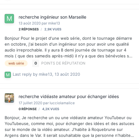
je ne suis pas le seul à avoir eu cette idée, et que très vite la toile
sera inondée de sites marchands ou de plateformes proposant
recherche ingénieur son Marseille
des Streaming de concerts…
13 août 2020
par
mike13
2
RÉPONSES
2,9K
VUES
Bonjour Pour le projet d'une web série, dont le tournage démarre
en octobre, j'ai besoin d'un ingénieur son pour avoir une qualité
audio irreprochable. Il y aura 8 demi journée de tournage sur 4
mois ( que des samedis après-midi) il n'y a que des bénévoles sur
ce projet ( nous aurons peut être 1 ou 2 sponsor mais rien de sur)
0
POINTS DE RÉPUTATION
web série
je peux rémunéré l'ingénieur son mais je n'ai pas un gros budget
vous vous doutez bien. merci de me contacter England MP afin de
Last reply by
mike13
,
13 août 2020
me faire un devis ou par mail à Mikeproduction13@hotmail.com
merci Michael
recherche vidéaste amateur pour échanger idées
17 juillet 2020
par
lucciolamalice
0
RÉPONSE
4,2K
VUES
Bonjour, Je recherche un ou une vidéaste amateur YouTubeur ou
YouTubeuse, comme moi, pour échanger des idées et des astuces
sur le monde de la vidéo amateur. J'habite à Roquebrune sur
Argens dans le Var. Il serait souhaitable que la personne n'habite