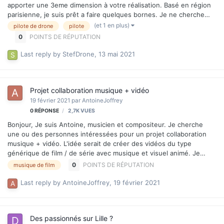
apporter une 3eme dimension à votre réalisation. Basé en région
parisienne, je suis prêt a faire quelques bornes. Je ne cherche
pas forcement du lucratif pour le moment. A très vite !
(et 1 en plus)
pilote de drone
pilote
0
POINTS DE RÉPUTATION
Last reply by
StefDrone
,
13 mai 2021
Projet collaboration musique + vidéo
19 février 2021
par
AntoineJoffrey
0
RÉPONSE
2,7K
VUES
Bonjour, Je suis Antoine, musicien et compositeur. Je cherche
une ou des personnes intéressées pour un projet collaboration
musique + vidéo. L'idée serait de créer des vidéos du type
générique de film / de série avec musique et visuel animé. Je
pense notamment aux génériques très graphiques des James
0
POINTS DE RÉPUTATION
musique de film
Bond ou de séries comme Games of Thrones ou Altered Carbon
mais je suis très ouvert sur le style qu'il faudra faire matcher avec
Last reply by
AntoineJoffrey
,
19 février 2021
chaque compo. Je vous laisse jeter une oreille sur qlqs compos
sur mon site : https://antoinejoffrey.com/compositions/ Le projet
a vocation à être rémunérateur. Vidéos diffusées sur YouTube
Des passionnés sur Lille ?
avec lien pat…