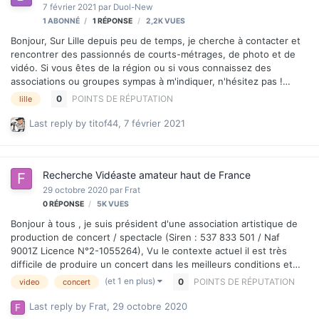
7 février 2021
par
Duol-New
1 ABONNÉ
1
RÉPONSE
2,2K
VUES
Bonjour, Sur Lille depuis peu de temps, je cherche à contacter et
rencontrer des passionnés de courts-métrages, de photo et de
vidéo. Si vous êtes de la région ou si vous connaissez des
associations ou groupes sympas à m'indiquer, n'hésitez pas !
Merci beaucoup !
0
POINTS DE RÉPUTATION
lille
Last reply by
titof44
,
7 février 2021
Recherche Vidéaste amateur haut de France
29 octobre 2020
par
Frat
0
RÉPONSE
5K
VUES
Bonjour à tous , je suis président d'une association artistique de
production de concert / spectacle (Siren : 537 833 501 / Naf
9001Z Licence N°2-1055264), Vu le contexte actuel il est très
difficile de produire un concert dans les meilleurs conditions et
surtout assurer le remplissage de la salle suffisamment pour
(et 1 en plus)
0
POINTS DE RÉPUTATION
video
concert
amortir les coûts de production. Cela fait quelque temps que je
réfléchis à un Plan B qui consisterait à enregistrer un concert, un
Last reply by
Frat
,
29 octobre 2020
spectacle dans le but de le vendre sur internet. Je suppose que