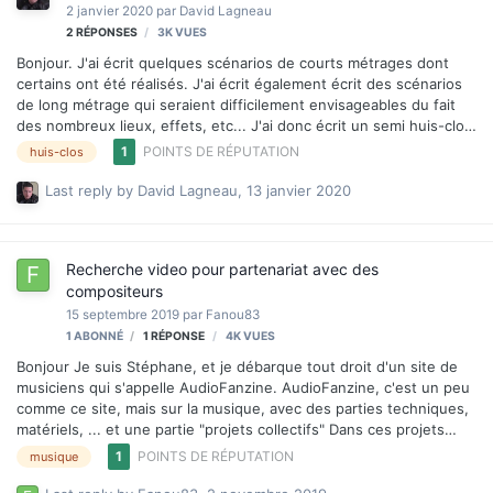
2 janvier 2020
par
David Lagneau
2
RÉPONSES
3K
VUES
Bonjour. J'ai écrit quelques scénarios de courts métrages dont
certains ont été réalisés. J'ai écrit également écrit des scénarios
de long métrage qui seraient difficilement envisageables du fait
des nombreux lieux, effets, etc... J'ai donc écrit un semi huis-clos
dans l'espoir de pouvoir le faire mettre en images. Je cherche
1
POINTS DE RÉPUTATION
huis-clos
donc un vidéaste en région PACA. Le pitch : Un cadre
quarantenaire aigri va rencontrer un enfant atteint d'une maladie
Last reply by
David Lagneau
,
13 janvier 2020
incurable. Celui-ci éveillera son humanité, malgré lui. C'est un
drame avec des éléments de comédie dans l'esprit de Charles
Dickens. Merci. David.
Recherche video pour partenariat avec des
compositeurs
15 septembre 2019
par
Fanou83
1 ABONNÉ
1
RÉPONSE
4K
VUES
Bonjour Je suis Stéphane, et je débarque tout droit d'un site de
musiciens qui s'appelle AudioFanzine. AudioFanzine, c'est un peu
comme ce site, mais sur la musique, avec des parties techniques,
matériels, ... et une partie "projets collectifs" Dans ces projets
collectifs, il y a notamment les compos inspirées (les musiciens
1
POINTS DE RÉPUTATION
musique
doivent composer une musique, totalement inspirée par une
photo), et, ce que j'anime, les "compos collectives" (un binome