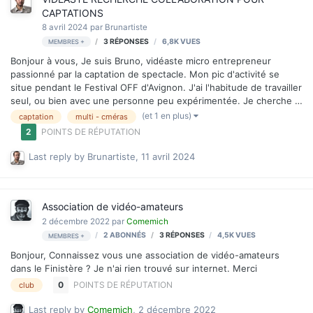
CAPTATIONS
8 avril 2024
par
Brunartiste
3
RÉPONSES
6,8K
VUES
MEMBRES +
Bonjour à vous, Je suis Bruno, vidéaste micro entrepreneur
passionné par la captation de spectacle. Mon pic d'activité se
situe pendant le Festival OFF d'Avignon. J'ai l'habitude de travailler
seul, ou bien avec une personne peu expérimentée. Je cherche à
faire une collaboration avec un autre vidéaste qui fait le même
(et 1 en plus)
captation
multi - cméras
travail. Afin que nous nous aidions mutuellement sur nos
2
POINTS DE RÉPUTATION
captations. Pendant le Festival la concurrence est rude, et
s'adapter aux conditions de tournage est compliqué. La motivation
Last reply by
Brunartiste
,
11 avril 2024
ne suffit pas à résoudre tous les problèmes ; mais en travaillant à
deux on en évite une partie. Et on peut produire des prestations
de mei…
Association de vidéo-amateurs
2 décembre 2022
par
Comemich
2 ABONNÉS
3
RÉPONSES
4,5K
VUES
MEMBRES +
Bonjour, Connaissez vous une association de vidéo-amateurs
dans le Finistère ? Je n'ai rien trouvé sur internet. Merci
0
POINTS DE RÉPUTATION
club
Last reply by
Comemich
,
2 décembre 2022