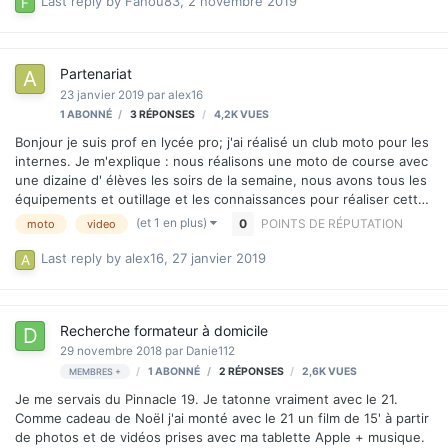
Last reply by
Fanou83
,
2 novembre 2019
aléatoire est créé et a un mois pour faire un morceau, de a à z)
(pour ceux que ça peut interresser, suivre le lien suivant :
https://fr.audiofanzine.com/compos-
Partenariat
collectives/news/a.play,n.45181.html, et pour voir comme…
23 janvier 2019
par
alex16
1 ABONNÉ
3
RÉPONSES
4,2K
VUES
Bonjour je suis prof en lycée pro; j'ai réalisé un club moto pour les
internes. Je m'explique : nous réalisons une moto de course avec
une dizaine d' élèves les soirs de la semaine, nous avons tous les
équipements et outillage et les connaissances pour réaliser cette
moto. En revanche, nous sommes vraiment très mauvais pour les
(et 1 en plus)
0
POINTS DE RÉPUTATION
moto
video
montages vidéo qui alimente notre chaine YouTube, pour exister
médiatiquement nous avons réaliser quelques vidéos que je
Last reply by
alex16
,
27 janvier 2019
pourrais vous transmettre si mon message pique votre curiosité
.Nous avons nos téléphones portables et nous avons un drône et
quelque go-pro pour le matériel vidéo. Je souhaiterais savo…
Recherche formateur à domicile
29 novembre 2018
par
Danie112
1 ABONNÉ
2
RÉPONSES
2,6K
VUES
MEMBRES +
Je me servais du Pinnacle 19. Je tatonne vraiment avec le 21.
Comme cadeau de Noël j'ai monté avec le 21 un film de 15' à partir
de photos et de vidéos prises avec ma tablette Apple + musique.