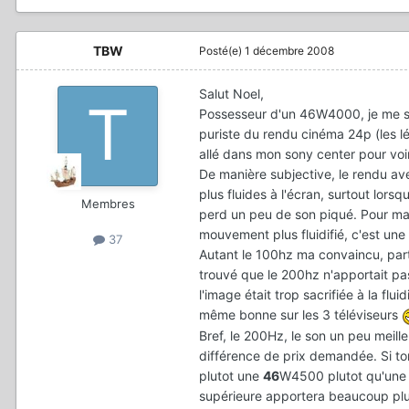
TBW
Posté(e)
1 décembre 2008
Salut Noel,
Possesseur d'un 46W4000, je me sui
puriste du rendu cinéma 24p (les 
allé dans mon sony center pour vo
De manière subjective, le rendu av
plus fluides à l'écran, surtout lor
Membres
perd un peu de son piqué. Pour ma 
mouvement plus fluidifié, c'est une
37
Autant le 100hz ma convaincu, part
trouvé que le 200hz n'apportait pa
l'image était trop sacrifiée à la flui
même bonne sur les 3 téléviseurs
Bref, le 200Hz, le son un peu meille
différence de prix demandée. Si ton
plutot une
46
W4500 plutot qu'un
supérieure apportera beaucoup plus