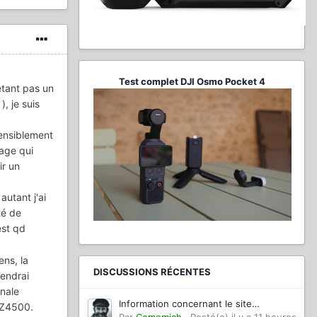
Test complet DJI Osmo Pocket 4
étant pas un
, je suis
sensiblement
mage qui
ir un
utant j'ai
té de
est qd
ens, la
DISCUSSIONS RÉCENTES
rendrai
onale
Information concernant le site
s Z4500.