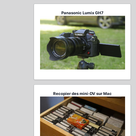
Panasonic Lumix GH7
Recopier des mini-DV sur Mac