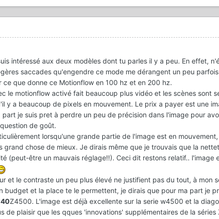
s intéressé aux deux modèles dont tu parles il y a peu. En effet, n'
légères saccades qu'engendre ce mode me dérangent un peu parfois )
ir ce que donne ce Motionflow en 100 hz et en 200 hz.
ec le motionflow activé fait beaucoup plus vidéo et les scènes sont 
squ'il y a beaucoup de pixels en mouvement. Le prix a payer est une i
part je suis pret à perdre un peu de précision dans l'image pour avo
 question de goût.
iculièrement lorsqu'une grande partie de l'image est en mouvement, a
s grand chose de mieux. Je dirais même que je trouvais que la nette
dité (peut-être un mauvais réglage!!). Ceci dit restons relatif.. l'image 
ur et le contraste un peu plus élevé ne justifient pas du tout, à mon s
 budget et la place te le permettent, je dirais que pour ma part je p
e
40
Z4500. L'image est déjà excellente sur la serie w4500 et la diag
 de plaisir que les qques 'innovations' supplémentaires de la série