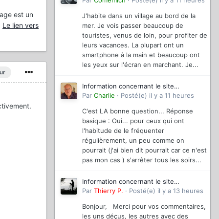
magazinevideo
Par
Comemich
·
Posté(e)
il y a 11 heures
mage est un
J'habite dans un village au bord de la
)
Le lien vers
mer. Je vois passer beaucoup de
touristes, venus de loin, pour profiter de
leurs vacances. La plupart ont un
smartphone à la main et beaucoup ont
les yeux sur l'écran en marchant. Je...
ur
Information concernant le site
magazinevideo
Par
Charlie
·
Posté(e)
il y a 11 heures
ctivement.
C'est LA bonne question... Réponse
basique : Oui... pour ceux qui ont
l'habitude de le fréquenter
régulièrement, un peu comme on
pourrait (j'ai bien dit pourrait car ce n'est
pas mon cas ) s'arrêter tous les soirs...
Information concernant le site
magazinevideo
Par
Thierry P.
·
Posté(e)
il y a 13 heures
Bonjour, Merci pour vos commentaires,
les uns déçus, les autres avec des