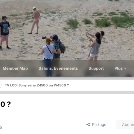
Member Map
Salons, Événements
Support
Plus
TV LCD: Sony série Z4500 ou W4500 ?
0 ?
Partager
Abonn
S