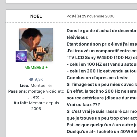
NOEL
Posté(e)
29 novembre 2008
Dans le guide d'achat de décemb
téléviseur.
Etant donné son prix élevé j'ai e
J'ai trouvé un comparatif entre ce
"TV LCD Sony W4500 (100 Hz) et
- celui en 100 HZ est vendu auto
MEMBRES +
- celui en 200 Hz est vendu auto
Conclusion d'après ces tests:
9,3k
Si l'image est un peu mieux avec l
Lieu:
Montpellier
En effet, la techno 200 Hz ne sera
Passions:
montage vidéo etc
... etc ...
source extérieure (disque dur mul
Au fait:
Membre depuis
Vrai ou faux ???
2006
Si c'est vrai je suis rassuré car
que je trouve un peu trop cher ac
Est-ce que quelqu'un à un autre j
Quelqu'un at-il acheté un 40W4