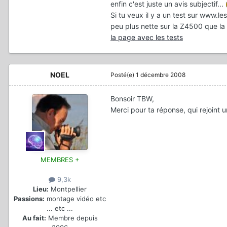
enfin c'est juste un avis subjectif...
Si tu veux il y a un test sur www.
peu plus nette sur la Z4500 que la 
la page avec les tests
NOEL
Posté(e)
1 décembre 2008
Bonsoir TBW,
Merci pour ta réponse, qui rejoint 
MEMBRES +
9,3k
Lieu:
Montpellier
Passions:
montage vidéo etc
... etc ...
Au fait:
Membre depuis