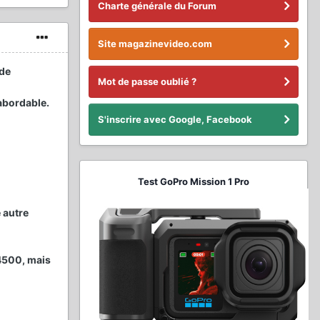
Charte générale du Forum
Site magazinevideo.com
 de
Mot de passe oublié ?
 abordable.
S'inscrire avec Google, Facebook
Test GoPro Mission 1 Pro
e autre
Z4500, mais