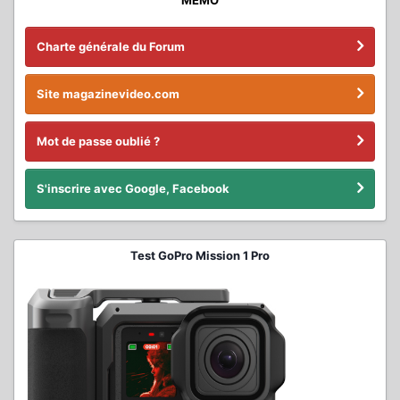
Charte générale du Forum
Site magazinevideo.com
Mot de passe oublié ?
S'inscrire avec Google, Facebook
Test GoPro Mission 1 Pro