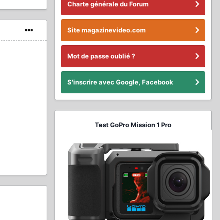
Charte générale du Forum
Site magazinevideo.com
Mot de passe oublié ?
S'inscrire avec Google, Facebook
Test GoPro Mission 1 Pro