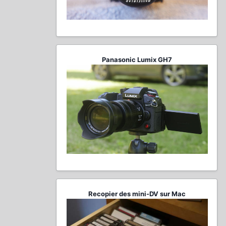
Panasonic Lumix GH7
Recopier des mini-DV sur Mac