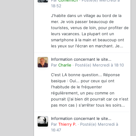
magazinevideo
Par
Comemich
·
Posté(e)
Mercredi à
18:52
J'habite dans un village au bord de la
mer. Je vois passer beaucoup de
touristes, venus de loin, pour profiter de
leurs vacances. La plupart ont un
smartphone à la main et beaucoup ont
les yeux sur l'écran en marchant. Je...
Information concernant le site
magazinevideo
Par
Charlie
·
Posté(e)
Mercredi à 18:10
C'est LA bonne question... Réponse
basique : Oui... pour ceux qui ont
l'habitude de le fréquenter
régulièrement, un peu comme on
pourrait (j'ai bien dit pourrait car ce n'est
pas mon cas ) s'arrêter tous les soirs...
Information concernant le site
magazinevideo
Par
Thierry P.
·
Posté(e)
Mercredi à
16:47