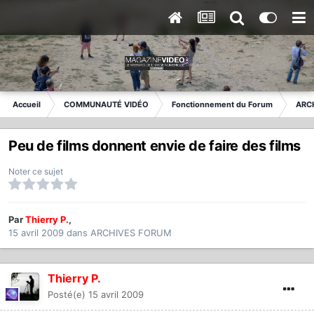
Accueil
COMMUNAUTÉ VIDÉO
Fonctionnement du Forum
ARC
Peu de films donnent envie de faire des films
Noter ce sujet
Par
Thierry P.
,
15 avril 2009
dans
ARCHIVES FORUM
Thierry P.
Posté(e)
15 avril 2009