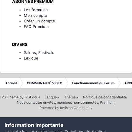
ABONNÉS PREMIUM
Les formules
Mon compte
Créer un compte
FAQ Premium
DIVERS
Salons, Festivals
Lexique
Accueil
COMMUNAUTÉ VIDÉO
Fonctionnement du Forum
ARC
IPS Theme
by
IPSFocus
Langue
Thème
Politique de confidentialité
Nous contacter (invités, membres non-connectés, Premium)
Powered by Invision Community
Information importante
j'accepte les cookies de ce site.
Conditions d’utilisation