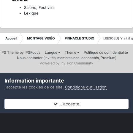
Salons, Festivals
Lexique
Accueil
MONTAGE VIDÉO
PINNACLE STUDIO
[RÉSOLU] Y a t il 
IPS Theme
by
IPSFocus
Langue
Thème
Politique de confidentialité
Nous contacter (invités, membres non-connectés, Premium)
Powered by Invision Community
Information importante
j'accepte les cookies de ce site.
Conditions d’utilisation
J’accepte
Forums
Non lues
Connexion
S’inscrire
Plus