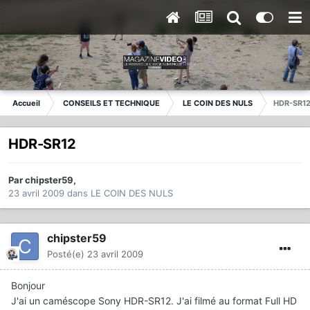
Accueil
CONSEILS ET TECHNIQUE
LE COIN DES NULS
HDR-SR1
HDR-SR12
Par
chipster59
,
23 avril 2009
dans
LE COIN DES NULS
chipster59
Posté(e)
23 avril 2009
Bonjour
J'ai un caméscope Sony HDR-SR12. J'ai filmé au format Full HD