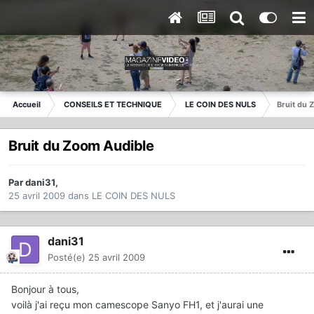
Accueil
CONSEILS ET TECHNIQUE
LE COIN DES NULS
Bruit du 
Bruit du Zoom Audible
Par
dani31
,
25 avril 2009
dans
LE COIN DES NULS
dani31
Posté(e)
25 avril 2009
Bonjour à tous,
voilà j'ai reçu mon camescope Sanyo FH1, et j'aurai une