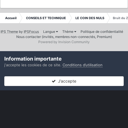
Accueil
CONSEILS ET TECHNIQUE
LE COIN DES NULS
Bruit du 
IPS Theme
by
IPSFocus
Langue
Thème
Politique de confidentialité
Nous contacter (invités, membres non-connectés, Premium)
Powered by Invision Community
Information importante
j'accepte les cookies de ce site.
Conditions d’utilisation
J’accepte
Forums
Non lues
Connexion
S’inscrire
Plus