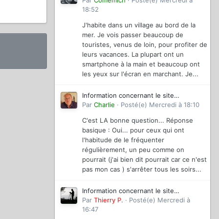
magazinevideo
Par
Comemich
·
Posté(e)
Mercredi à
18:52
J'habite dans un village au bord de la
mer. Je vois passer beaucoup de
touristes, venus de loin, pour profiter de
leurs vacances. La plupart ont un
smartphone à la main et beaucoup ont
les yeux sur l'écran en marchant. Je...
Information concernant le site
magazinevideo
Par
Charlie
·
Posté(e)
Mercredi à 18:10
C'est LA bonne question... Réponse
basique : Oui... pour ceux qui ont
l'habitude de le fréquenter
régulièrement, un peu comme on
pourrait (j'ai bien dit pourrait car ce n'est
pas mon cas ) s'arrêter tous les soirs...
Information concernant le site
magazinevideo
Par
Thierry P.
·
Posté(e)
Mercredi à
16:47