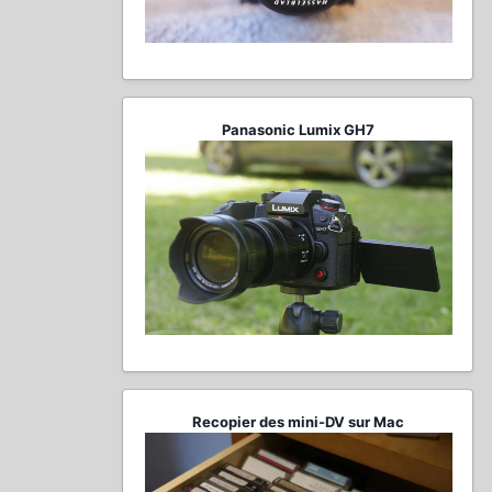
Panasonic Lumix GH7
Recopier des mini-DV sur Mac