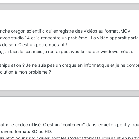
nche oregon scientific qui enregistre des vidéos au format .MOV
 avec studio 14 et je rencontre un problème : La vidéo apparait parfa
s de son. C'est un peu embêtant !
 j'ai bien le son mais je ne l'ai pas avec le lecteur windows média.
manipulation ? Je ne suis pas un craque en informatique et je ne com
 solution à mon problème ?
at ni le codec utilisé. C'est un "conteneur" dans lequel on peut y tro
 divers formats SD ou HD.
"MediaInfo" pour savoir quels sont les Codecs/formats utilisés et en parti