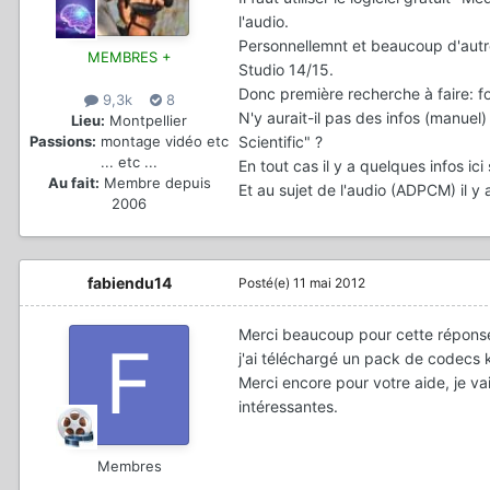
l'audio.
Personnellemnt et beaucoup d'autr
MEMBRES +
Studio 14/15.
Donc première recherche à faire: 
9,3k
8
N'y aurait-il pas des infos (manue
Lieu:
Montpellier
Scientific" ?
Passions:
montage vidéo etc
... etc ...
En tout cas il y a quelques infos i
Au fait:
Membre depuis
Et au sujet de l'audio (ADPCM) il y 
2006
fabiendu14
Posté(e)
11 mai 2012
Merci beaucoup pour cette réponse 
j'ai téléchargé un pack de codecs 
Merci encore pour votre aide, je va
intéressantes.
Membres