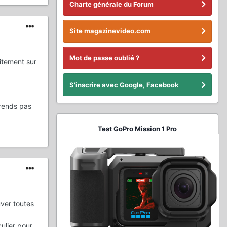
Charte générale du Forum
Site magazinevideo.com
Mot de passe oublié ?
itement sur
S'inscrire avec Google, Facebook
prends pas
Test GoPro Mission 1 Pro
uver toutes
culier pour