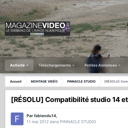
Activité
Téléchargements
Petites Annonces
Accueil
MONTAGE VIDÉO
PINNACLE STUDIO
[RÉSOLU] Compa
[RÉSOLU] Compatibilité studio 14 et
Par
fabiendu14
,
11 mai 2012
dans
PINNACLE STUDIO