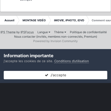
Accueil
MONTAGE VIDÉO
iMOVIE, iPHOTO, iDVD
Comment sauve
IPS Theme
by
IPSFocus
Langue
Thème
Politique de confidentialité
Nous contacter (invités, membres non-connectés, Premium)
Powered by Invision Community
Information importante
j'accepte les cookies de ce site.
Conditions d’utilisation
J’accepte
Forums
Non lues
Connexion
S’inscrire
Plus