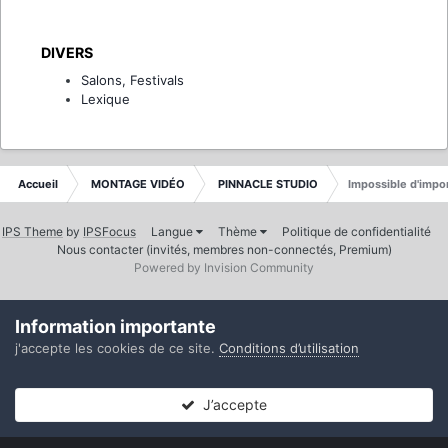
DIVERS
Salons, Festivals
Lexique
Accueil
MONTAGE VIDÉO
PINNACLE STUDIO
Impossible d'impo
IPS Theme
by
IPSFocus
Langue
Thème
Politique de confidentialité
Nous contacter (invités, membres non-connectés, Premium)
Powered by Invision Community
Information importante
j'accepte les cookies de ce site.
Conditions d’utilisation
J’accepte
Forums
Non lues
Connexion
S’inscrire
Plus