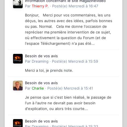
Information concernant le site magazinevideo
Par
Thierry P.
·
Posté(e)
Mercredi à 16:47
Bonjour, Merci pour vos commentaires, les uns
déçus, les autres avec des idées, parfois bonnes
ou pas. Normal. Cela me donne l'occasion de
repréciser ma première intervention de ce sujet,
où effectivement la question du Forum (et de
l'espace Téléchargement) n'a pas été...
Besoin de vos avis
Par
Dreaming
·
Posté(e)
Mercredi à 15:59
Merci a toi, je prends note.
Besoin de vos avis
Par
Charlie
·
Posté(e)
Mercredi à 15:41
Je pense que si c'est bien réalisé, le passage de
l'un à l'autre ne devrait pas avoir besoin
d'explication, ou alors très courte...
Besoin de vos avis
Par
Dreaming
·
Posté(e)
Mercredi à 15:33