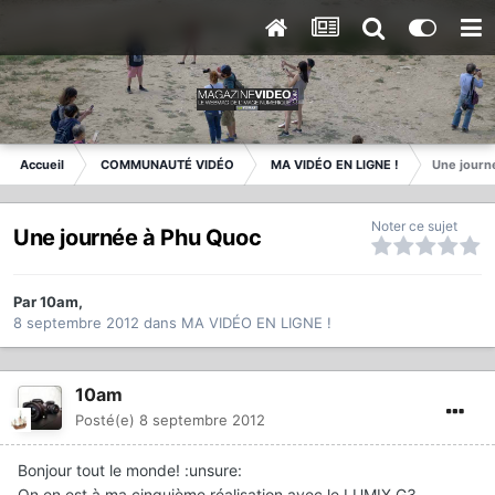
Accueil
COMMUNAUTÉ VIDÉO
MA VIDÉO EN LIGNE !
Une journ
Noter ce sujet
Une journée à Phu Quoc
Par
10am
,
8 septembre 2012
dans
MA VIDÉO EN LIGNE !
10am
Posté(e)
8 septembre 2012
Bonjour tout le monde! :unsure:
On en est à ma cinquième réalisation avec le LUMIX G3.