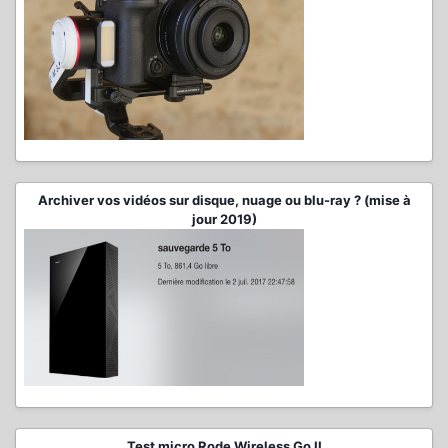
Archiver vos vidéos sur disque, nuage ou blu-ray ? (mise à
jour 2019)
Test micro Rode Wireless Go II