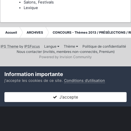
Salons, Festivals
Lexique
Accueil
ARCHIVES
CONCOURS - Thèmes 2013 / PRÉSÉLECTIONS / R
IPS Theme
by
IPSFocus
Langue
Thème
Politique de confidentialité
Nous contacter (invités, membres non-connectés, Premium)
Powered by Invision Community
Information importante
j'accepte les cookies de ce site.
Conditions d’utilisation
J’accepte
Forums
Non lues
Connexion
S’inscrire
Plus