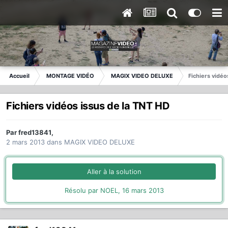
Accueil
MONTAGE VIDÉO
MAGIX VIDEO DELUXE
Fichiers vidéo
Fichiers vidéos issus de la TNT HD
Par
fred13841
,
2 mars 2013
dans
MAGIX VIDEO DELUXE
Aller à la solution
Résolu par NOEL,
16 mars 2013