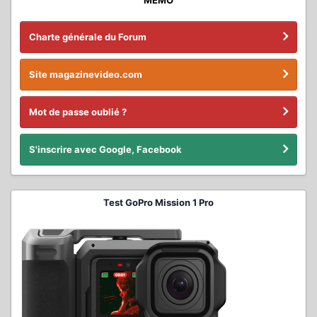
Charte générale du Forum
Site magazinevideo.com
Mot de passe oublié ?
S'inscrire avec Google, Facebook
Test GoPro Mission 1 Pro