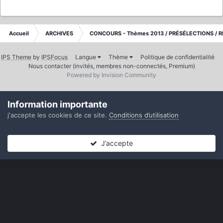
Accueil
ARCHIVES
CONCOURS - Thèmes 2013 / PRÉSÉLECTIONS / R
IPS Theme
by
IPSFocus
Langue
Thème
Politique de confidentialité
Nous contacter (invités, membres non-connectés, Premium)
Powered by Invision Community
Information importante
j'accepte les cookies de ce site.
Conditions d’utilisation
J’accepte
Forums
Non lues
Connexion
S’inscrire
Plus