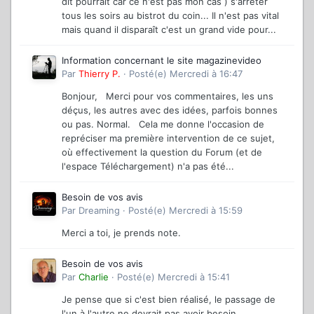
dit pourrait car ce n'est pas mon cas ) s'arrêter
tous les soirs au bistrot du coin... Il n'est pas vital
mais quand il disparaît c'est un grand vide pour...
Information concernant le site magazinevideo
Par
Thierry P.
·
Posté(e)
Mercredi à 16:47
Bonjour, Merci pour vos commentaires, les uns
déçus, les autres avec des idées, parfois bonnes
ou pas. Normal. Cela me donne l'occasion de
repréciser ma première intervention de ce sujet,
où effectivement la question du Forum (et de
l'espace Téléchargement) n'a pas été...
Besoin de vos avis
Par
Dreaming
·
Posté(e)
Mercredi à 15:59
Merci a toi, je prends note.
Besoin de vos avis
Par
Charlie
·
Posté(e)
Mercredi à 15:41
Je pense que si c'est bien réalisé, le passage de
l'un à l'autre ne devrait pas avoir besoin