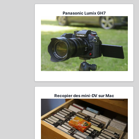
Panasonic Lumix GH7
Recopier des mini-DV sur Mac