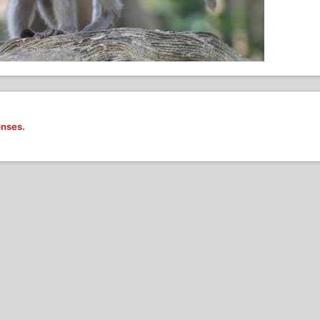
onses.