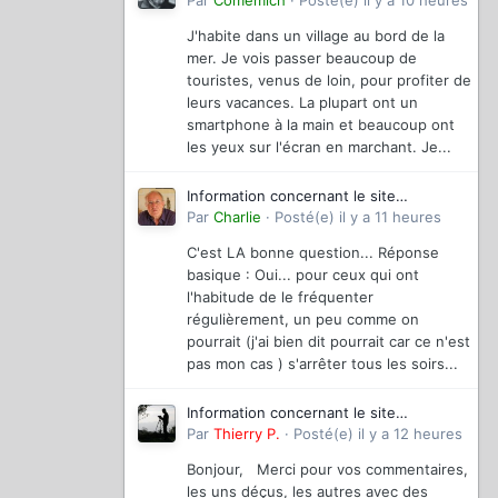
magazinevideo
Par
Comemich
·
Posté(e)
il y a 10 heures
J'habite dans un village au bord de la
mer. Je vois passer beaucoup de
touristes, venus de loin, pour profiter de
leurs vacances. La plupart ont un
smartphone à la main et beaucoup ont
les yeux sur l'écran en marchant. Je...
Information concernant le site
magazinevideo
Par
Charlie
·
Posté(e)
il y a 11 heures
C'est LA bonne question... Réponse
basique : Oui... pour ceux qui ont
l'habitude de le fréquenter
régulièrement, un peu comme on
pourrait (j'ai bien dit pourrait car ce n'est
pas mon cas ) s'arrêter tous les soirs...
Information concernant le site
magazinevideo
Par
Thierry P.
·
Posté(e)
il y a 12 heures
Bonjour, Merci pour vos commentaires,
les uns déçus, les autres avec des