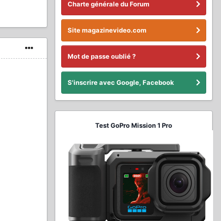
Charte générale du Forum
Site magazinevideo.com
Mot de passe oublié ?
S'inscrire avec Google, Facebook
Test GoPro Mission 1 Pro