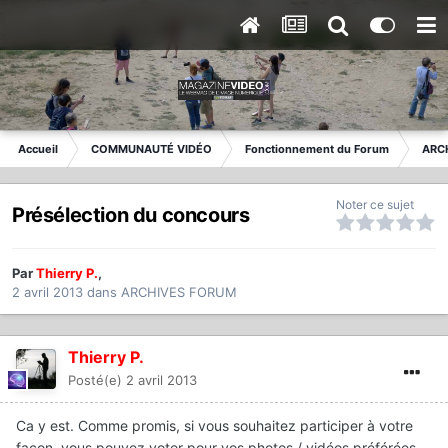
Accueil
COMMUNAUTÉ VIDÉO
Fonctionnement du Forum
ARC
Noter ce sujet
Présélection du concours
Par
Thierry P.
,
2 avril 2013
dans
ARCHIVES FORUM
Thierry P.
Posté(e)
2 avril 2013
Ca y est. Comme promis, si vous souhaitez participer à votre
façon, vous pouvez voter pour vos photos / vidéos préférées