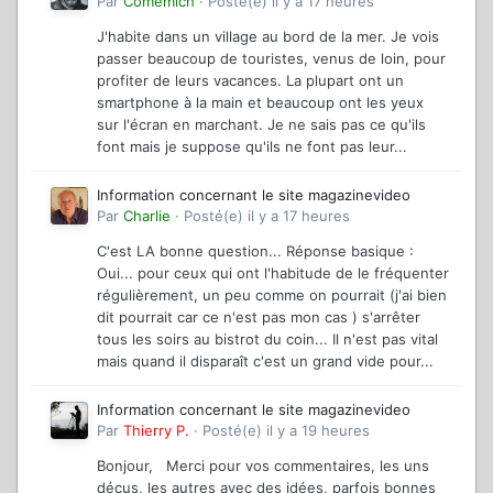
Par
Comemich
·
Posté(e)
il y a 17 heures
J'habite dans un village au bord de la mer. Je vois
passer beaucoup de touristes, venus de loin, pour
profiter de leurs vacances. La plupart ont un
smartphone à la main et beaucoup ont les yeux
sur l'écran en marchant. Je ne sais pas ce qu'ils
font mais je suppose qu'ils ne font pas leur...
Information concernant le site magazinevideo
Par
Charlie
·
Posté(e)
il y a 17 heures
C'est LA bonne question... Réponse basique :
Oui... pour ceux qui ont l'habitude de le fréquenter
régulièrement, un peu comme on pourrait (j'ai bien
dit pourrait car ce n'est pas mon cas ) s'arrêter
tous les soirs au bistrot du coin... Il n'est pas vital
mais quand il disparaît c'est un grand vide pour...
Information concernant le site magazinevideo
Par
Thierry P.
·
Posté(e)
il y a 19 heures
Bonjour, Merci pour vos commentaires, les uns
déçus, les autres avec des idées, parfois bonnes