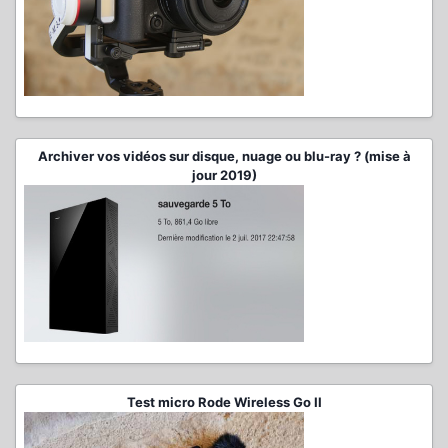
Archiver vos vidéos sur disque, nuage ou blu-ray ? (mise à
jour 2019)
Test micro Rode Wireless Go II