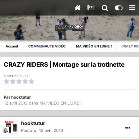
Accueil
COMMUNAUTÉ VIDÉO
MA VIDÉO EN LIGNE !
CRAZY RIDE
CRAZY RIDERS | Montage sur la trotinette
Noter ce sujet
Par
hooktutur
,
12 avril 2013
dans
MA VIDÉO EN LIGNE !
hooktutur
Posté(e)
12 avril 2013