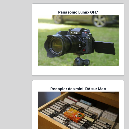
Panasonic Lumix GH7
Recopier des mini-DV sur Mac