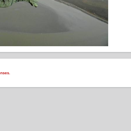
onses.