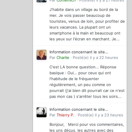
magazinevideo
Par
Comemich
·
Posté(e)
il y a 21 heures
J'habite dans un village au bord de la
mer. Je vois passer beaucoup de
touristes, venus de loin, pour profiter de
leurs vacances. La plupart ont un
smartphone à la main et beaucoup ont
les yeux sur l'écran en marchant. Je...
Information concernant le site
magazinevideo
Par
Charlie
·
Posté(e)
il y a 22 heures
C'est LA bonne question... Réponse
basique : Oui... pour ceux qui ont
l'habitude de le fréquenter
régulièrement, un peu comme on
pourrait (j'ai bien dit pourrait car ce n'est
pas mon cas ) s'arrêter tous les soirs...
Information concernant le site
magazinevideo
Par
Thierry P.
·
Posté(e)
il y a 23 heures
Bonjour, Merci pour vos commentaires,
les uns déçus, les autres avec des