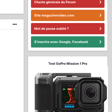
Charte générale du Forum
Site magazinevideo.com
Mot de passe oublié ?
S'inscrire avec Google, Facebook
Test GoPro Mission 1 Pro