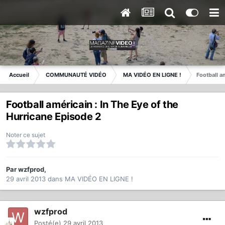
Accueil
COMMUNAUTÉ VIDÉO
MA VIDÉO EN LIGNE !
Football a
Football américain : In The Eye of the
Hurricane Episode 2
Noter ce sujet
Par
wzfprod
,
29 avril 2013
dans
MA VIDÉO EN LIGNE !
wzfprod
Posté(e)
29 avril 2013