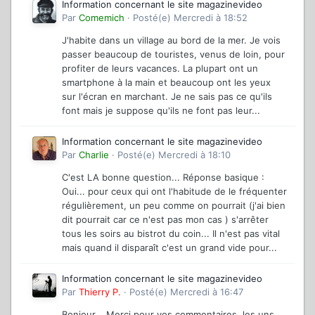
Information concernant le site magazinevideo
Par
Comemich
·
Posté(e)
Mercredi à 18:52
J'habite dans un village au bord de la mer. Je vois
passer beaucoup de touristes, venus de loin, pour
profiter de leurs vacances. La plupart ont un
smartphone à la main et beaucoup ont les yeux
sur l'écran en marchant. Je ne sais pas ce qu'ils
font mais je suppose qu'ils ne font pas leur...
Information concernant le site magazinevideo
Par
Charlie
·
Posté(e)
Mercredi à 18:10
C'est LA bonne question... Réponse basique :
Oui... pour ceux qui ont l'habitude de le fréquenter
régulièrement, un peu comme on pourrait (j'ai bien
dit pourrait car ce n'est pas mon cas ) s'arrêter
tous les soirs au bistrot du coin... Il n'est pas vital
mais quand il disparaît c'est un grand vide pour...
Information concernant le site magazinevideo
Par
Thierry P.
·
Posté(e)
Mercredi à 16:47
Bonjour, Merci pour vos commentaires, les uns