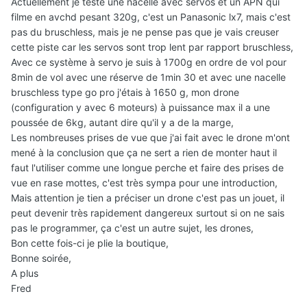
Actuellement je teste une nacelle avec servos et un APN qui
filme en avchd pesant 320g, c'est un Panasonic lx7, mais c'est
pas du bruschless, mais je ne pense pas que je vais creuser
cette piste car les servos sont trop lent par rapport bruschless,
Avec ce système à servo je suis à 1700g en ordre de vol pour
8min de vol avec une réserve de 1min 30 et avec une nacelle
bruschless type go pro j'étais à 1650 g, mon drone
(configuration y avec 6 moteurs) à puissance max il a une
poussée de 6kg, autant dire qu'il y a de la marge,
Les nombreuses prises de vue que j'ai fait avec le drone m'ont
mené à la conclusion que ça ne sert a rien de monter haut il
faut l'utiliser comme une longue perche et faire des prises de
vue en rase mottes, c'est très sympa pour une introduction,
Mais attention je tien a préciser un drone c'est pas un jouet, il
peut devenir très rapidement dangereux surtout si on ne sais
pas le programmer, ça c'est un autre sujet, les drones,
Bon cette fois-ci je plie la boutique,
Bonne soirée,
A plus
Fred