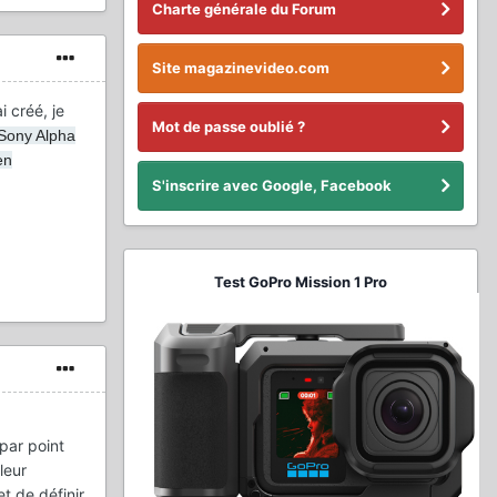
Charte générale du Forum
Site magazinevideo.com
i créé, je
Mot de passe oublié ?
 Sony Alpha
en
S'inscrire avec Google, Facebook
Test GoPro Mission 1 Pro
par point
leur
et de définir