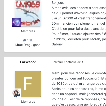
Bonjour,
A mon avis, ces appareils sont assez
ce qui permet d'avoir quelques obje
J'ai un D7000 et c'est franchement 
50mm ancien complément manuel qui
C'est bien pour faire des plans de c
Membres
Pour filmer, il faudra ajouter des
un micro, l'oeilleton pour l'écran,
1,2k
Gabriel
Lieu:
Draguignan
FarWar77
Posté(e)
5 octobre 2014
Merci pour vos réponses, je compta
plaintes concernant l'occasion). Et 
du 1080p, ce qui m'arrange pas du 
Après pour les accessoires, je me 
dans un appareil, mais j’achèterai 
Pour ce qui est de ta réponses, cra
Membres
que c'est assez grossier lorsqu'il 