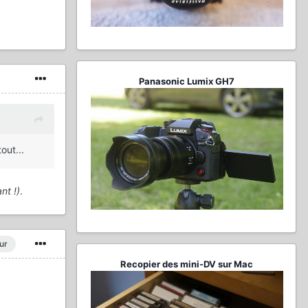
Panasonic Lumix GH7
out...
nt !)
.
ur
Recopier des mini-DV sur Mac