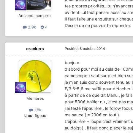
tes propres priorités...tu n'avancer
évident....il faut penser aussi au so
Anciens membres
Il faut faire une enquête sur chaqu
Désolé de ne pouvoir te répondre.
2,9k
4
crackers
Posté(e)
3 octobre 2014
bonjour
d'abord pour moi au dela de 100mm 
camescope ) sauf sur pied bien sur
je m'en suis donc souvent tenu au 18
F/3.5-5,6 me suffit pour détacher le
à partir de ce que dit Manu , je fa
Membres
pour 500€ boitier nu , c'est pas ma
j'ai testé l'épaulière , le follow foc
1,8k
ma sauce ( = 200€ en tout ).
Lieu:
figeac
L'épaulière + loupe c'est vraiment 
au doigt ) , il faut donc placer le su