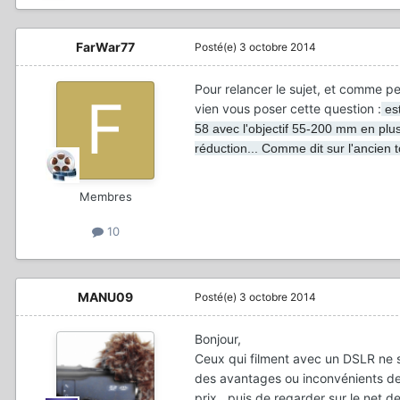
FarWar77
Posté(e)
3 octobre 2014
Pour relancer le sujet, et comme per
vien vous poser cette question :
est
58 avec l'objectif 55-200 mm en plu
réduction... Comme dit sur l'ancien 
Membres
10
MANU09
Posté(e)
3 octobre 2014
Bonjour,
Ceux qui filment avec un DSLR ne so
des avantages ou inconvénients de 
prix...puis de regarder sur le net des