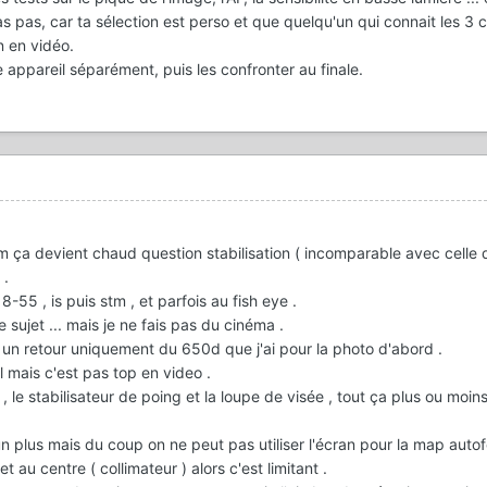
as pas, car ta sélection est perso et que quelqu'un qui connait les 3 
n en vidéo.
e appareil séparément, puis les confronter au finale.
ça devient chaud question stabilisation ( incomparable avec celle 
 .
-55 , is puis stm , et parfois au fish eye .
 sujet ... mais je ne fais pas du cinéma .
is un retour uniquement du 650d que j'ai pour la photo d'abord .
l mais c'est pas top en video .
us , le stabilisateur de poing et la loupe de visée , tout ça plus ou moin
un plus mais du coup on ne peut pas utiliser l'écran pour la map aut
jet au centre ( collimateur ) alors c'est limitant .