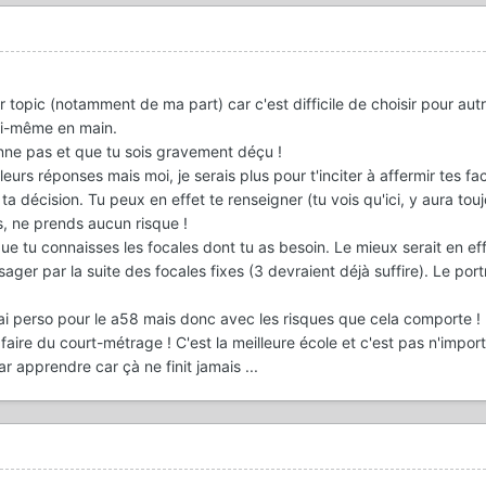
 topic (notamment de ma part) car c'est difficile de choisir pour autr
oi-même en main.
nne pas et que tu sois gravement déçu !
rs réponses mais moi, je serais plus pour t'inciter à affermir tes fa
a décision. Tu peux en effet te renseigner (tu vois qu'ici, y aura tou
s, ne prends aucun risque !
t que tu connaisses les focales dont tu as besoin. Le mieux serait en ef
r par la suite des focales fixes (3 devraient déjà suffire). Le portr
erai perso pour le a58 mais donc avec les risques que cela comporte !
 faire du court-métrage ! C'est la meilleure école et c'est pas n'import
r apprendre car çà ne finit jamais ...