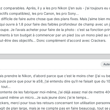
 comparables. Après, il y a les pro Nikon (j'en suis - j'ai toujours eu 
ctifs compatibles), les pro Canon, les pro Sony...
difficile de faire autre chose que des plans fixes. Mais j'aime bien m
 ouvre à 1.8 pour faire des faibles profondeur de champ avec un j
oupe. Je l'avais acheter pour faire de la photo : c'est sa fonction pri
 éléments à ton budget à commencer par un pied (ou un mono pied au
 peut-être des objectifs... Donc complément d'accord avec Crackers.
Aute
is prendre le Nikon, d'abord parce que c'est le moins cher (j'ai vu 
puis parce que pour le a58, j'ai entendu dire qu'il ne faisait que du 1
tout...
contente de les fabriquer moi-même, j'ai déjà assez mal de mettre 40
quand même un micro...Je suis jeune donc j'ai le temps...
ckers, merci pour tous tes retours concernant ton utilisation personne
s'agit de plan large, mais je ne compte pas en faire beaucoup, tout se