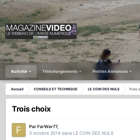
Activité
Téléchargements
Petites Annonces
Accueil
CONSEILS ET TECHNIQUE
LE COIN DES NULS
Trois 
Trois choix
Par
FarWar77
,
3 octobre 2014
dans
LE COIN DES NULS