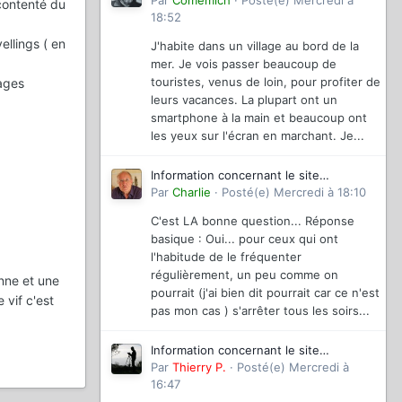
magazinevideo
Par
Comemich
·
Posté(e)
Mercredi à
 contenté du
18:52
ellings ( en
J'habite dans un village au bord de la
mer. Je vois passer beaucoup de
touristes, venus de loin, pour profiter de
sages
leurs vacances. La plupart ont un
smartphone à la main et beaucoup ont
les yeux sur l'écran en marchant. Je...
Information concernant le site
magazinevideo
Par
Charlie
·
Posté(e)
Mercredi à 18:10
C'est LA bonne question... Réponse
basique : Oui... pour ceux qui ont
l'habitude de le fréquenter
régulièrement, un peu comme on
nne et une
pourrait (j'ai bien dit pourrait car ce n'est
 vif c'est
pas mon cas ) s'arrêter tous les soirs...
Information concernant le site
magazinevideo
Par
Thierry P.
·
Posté(e)
Mercredi à
16:47