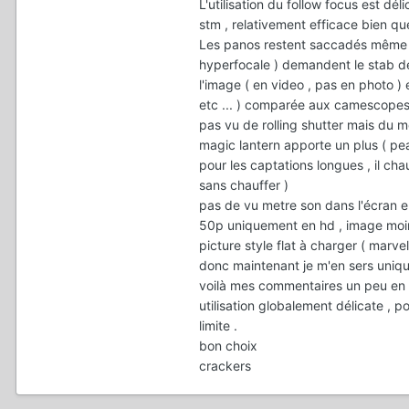
L'utilisation du follow focus est d
stm , relativement efficace bien que
Les panos restent saccadés même sur 
hyperfocale ) demandent le stab de
l'image ( en video , pas en photo 
etc ... ) comparée aux camescopes
pas vu de rolling shutter mais du m
magic lantern apporte un plus ( pea
pour les captations longues , il cha
sans chauffer )
pas de vu metre son dans l'écran en
50p uniquement en hd , image moi
picture style flat à charger ( marve
donc maintenant je m'en sers uniqu
voilà mes commentaires un peu en v
utilisation globalement délicate , p
limite .
bon choix
crackers