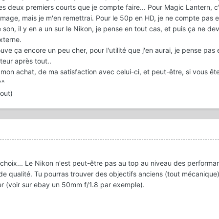
 les deux premiers courts que je compte faire... Pour Magic Lantern, c
age, mais je m'en remettrai. Pour le 50p en HD, je ne compte pas e
 son, il y en a un sur le Nikon, je pense en tout cas, et puis ça ne dev
externe.
trouve ça encore un peu cher, pour l'utilité que j'en aurai, je pense pas
eur après tout..
 mon achat, de ma satisfaction avec celui-ci, et peut-être, si vous êt
^^
out)
 choix... Le Nikon n'est peut-être pas au top au niveau des performa
 de qualité. Tu pourras trouver des objectifs anciens (tout mécanique
er (voir sur ebay un 50mm f/1.8 par exemple).