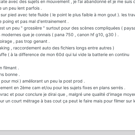
élicate avec des sujets en mouvement , je l'ai abandonné et je me suis
 un peu lent parfois .
pied avec tete fluide ( le point le plus faible à mon gout ). les trav
 poing et pas mal d'entrainement .
) est un peu " grossière " surtout pour des scènes compliquées ( pay
 modernes que je connais ( pana 750 , canon hf g10, g30 ) .
oirage , pas trop genant .
king , raccordement auto des fichiers longs entre autres )
uffe ( à la difference de mon 60d qui lui vide la batterie en continu
 filmant .
ns bonne .
l pour moi ) améliorant un peu la post prod .
ement en 2ème cam et/ou pour les sujets fixes en plans serrés .
rac et pour conclure je dirai que , malgré une qualité d'image moye
our un court métrage à bas cout ça peut le faire mais pour filmer sur le