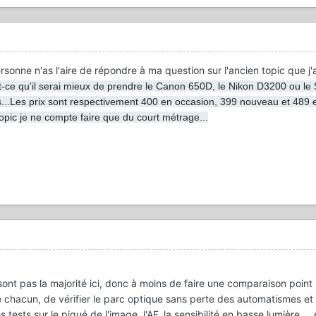
sonne n'as l'aire de répondre à ma question sur l'ancien topic que j'a
-ce qu'il serai mieux de prendre le Canon 650D, le Nikon D3200 ou le
s...Les prix sont respectivement 400 en occasion, 399 nouveau et 489 
topic je ne compte faire que du court métrage...
nt pas la majorité ici, donc à moins de faire une comparaison point 
chacun, de vérifier le parc optique sans perte des automatismes et 
 tests sur le piqué de l'image, l'AF, la sensibilité en basse lumière ... 