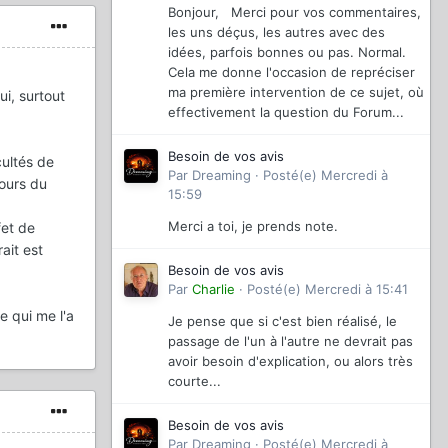
Bonjour, Merci pour vos commentaires,
les uns déçus, les autres avec des
idées, parfois bonnes ou pas. Normal.
Cela me donne l'occasion de repréciser
ma première intervention de ce sujet, où
ui, surtout
effectivement la question du Forum...
Besoin de vos avis
cultés de
Par
Dreaming
·
Posté(e)
Mercredi à
jours du
15:59
Merci a toi, je prends note.
fet de
ait est
Besoin de vos avis
Par
Charlie
·
Posté(e)
Mercredi à 15:41
e qui me l'a
Je pense que si c'est bien réalisé, le
passage de l'un à l'autre ne devrait pas
avoir besoin d'explication, ou alors très
courte...
Besoin de vos avis
Par
Dreaming
·
Posté(e)
Mercredi à