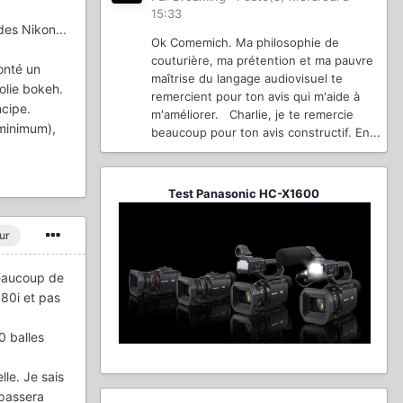
15:33
des Nikon...
Ok Comemich. Ma philosophie de
couturière, ma prétention et ma pauvre
onté un
maîtrise du langage audiovisuel te
olie bokeh.
remercient pour ton avis qui m'aide à
ncipe.
m'améliorer. Charlie, je te remercie
 minimum),
beaucoup pour ton avis constructif. En...
Test Panasonic HC-X1600
ur
beaucoup de
080i et pas
0 balles
lle. Je sais
 passera