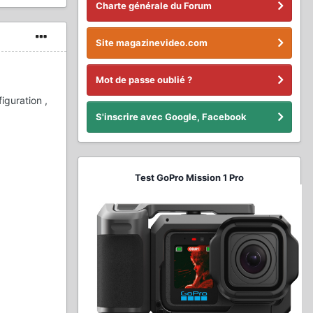
Charte générale du Forum
Site magazinevideo.com
Mot de passe oublié ?
iguration ,
S'inscrire avec Google, Facebook
Test GoPro Mission 1 Pro