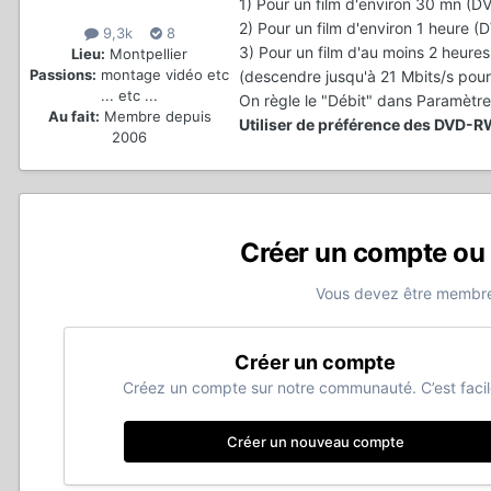
1) Pour un film d'environ 30 mn (
2) Pour un film d'environ 1 heure
9,3k
8
3) Pour un film d'au moins 2 heure
Lieu:
Montpellier
Passions:
montage vidéo etc
(descendre jusqu'à 21 Mbits/s pour
... etc ...
On règle le "Débit" dans Paramètr
Au fait:
Membre depuis
Utiliser de préférence des DVD-RW
2006
Créer un compte ou
Vous devez être membre
Créer un compte
Créez un compte sur notre communauté. C’est facil
Créer un nouveau compte