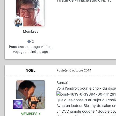
il s'agit de Pinnacle studio HD 15
Membres
2
Passions:
montage vidéos,
voyages , ciné , plage
NOEL
Posté(e)
6 octobre 2014
Bonsoir,
Voilà l'endroit pour le choix du disq
Quelques conseils au sujet du choi
Avec un lecteur Blu-ray de salon on
un DVD simple couche / double cou
MEMBRES +