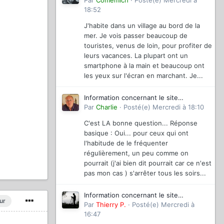
magazinevideo
Par
Comemich
·
Posté(e)
Mercredi à
18:52
J'habite dans un village au bord de la
mer. Je vois passer beaucoup de
touristes, venus de loin, pour profiter de
leurs vacances. La plupart ont un
smartphone à la main et beaucoup ont
les yeux sur l'écran en marchant. Je...
Information concernant le site
magazinevideo
Par
Charlie
·
Posté(e)
Mercredi à 18:10
C'est LA bonne question... Réponse
basique : Oui... pour ceux qui ont
l'habitude de le fréquenter
régulièrement, un peu comme on
pourrait (j'ai bien dit pourrait car ce n'est
pas mon cas ) s'arrêter tous les soirs...
Information concernant le site
ur
magazinevideo
Par
Thierry P.
·
Posté(e)
Mercredi à
16:47