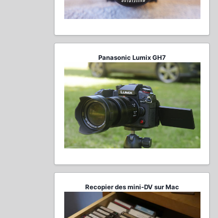
Panasonic Lumix GH7
Recopier des mini-DV sur Mac