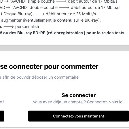
DVD--> "AVCHD" simple couche ---> débit autour de 17 Mbits/s
 (DVD--> "AVCHD" double couche ---> débit autour de 17 Mbits/s
s ( Disque Blu-ray) ---> débit autour de 25 Mbits/s
 augmenter éventuellement le contenu sur le Blu-ray).
es ---> personnalisé
 ou des Blu-ray BD-RE (ré-enregistrables ) pour faire des tests.
 se connecter pour commenter
 afin de pouvoir déposer un commentaire
Se connecter
e !
Vous avez déjà un compte ? Connectez-vous ici.
Connectez-vous maintenant