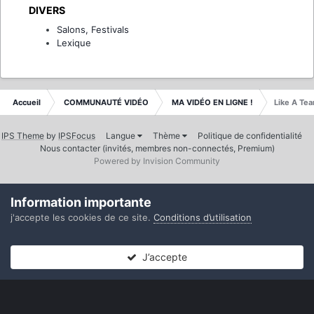
DIVERS
Salons, Festivals
Lexique
Accueil
COMMUNAUTÉ VIDÉO
MA VIDÉO EN LIGNE !
Like A Tea
IPS Theme
by
IPSFocus
Langue
Thème
Politique de confidentialité
Nous contacter (invités, membres non-connectés, Premium)
Powered by Invision Community
Information importante
j'accepte les cookies de ce site.
Conditions d’utilisation
J’accepte
Forums
Non lues
Connexion
S’inscrire
Plus