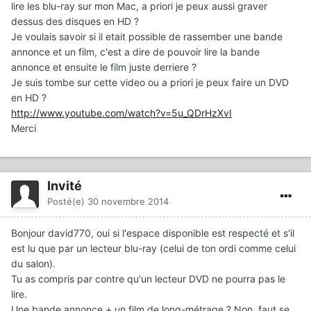
lire les blu-ray sur mon Mac, a priori je peux aussi graver
dessus des disques en HD ?
Je voulais savoir si il etait possible de rassember une bande
annonce et un film, c'est a dire de pouvoir lire la bande
annonce et ensuite le film juste derriere ?
Je suis tombe sur cette video ou a priori je peux faire un DVD
en HD ?
http://www.youtube.com/watch?v=5u_QDrHzXvI
Merci
Invité
Posté(e)
30 novembre 2014
Bonjour david770, oui si l'espace disponible est respecté et s'il
est lu que par un lecteur blu-ray (celui de ton ordi comme celui
du salon).
Tu as compris par contre qu'un lecteur DVD ne pourra pas le
lire.
Une bande annonce + un film de long-métrage ? Non, faut se