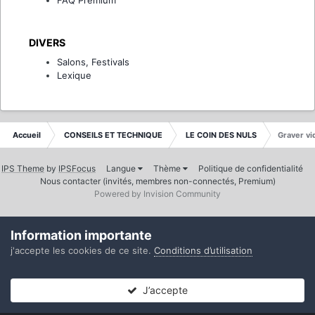
DIVERS
Salons, Festivals
Lexique
Accueil
CONSEILS ET TECHNIQUE
LE COIN DES NULS
Graver v
IPS Theme
by
IPSFocus
Langue
Thème
Politique de confidentialité
Nous contacter (invités, membres non-connectés, Premium)
Powered by Invision Community
Information importante
j'accepte les cookies de ce site.
Conditions d’utilisation
J’accepte
Forums
Non lues
Connexion
S’inscrire
Plus