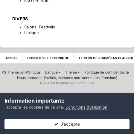
FAQ Premium
DIVERS
Salons, Festivals
Lexique
Accueil
CONSEILS ET TECHNIQUE
LE COIN DES CAMÉRAS CLASSIQ
IPS Theme
by
IPSFocus
Langue
Thème
Politique de confidentialité
Nous contacter (invités, membres non-connectés, Premium)
Powered by Invision Community
Information importante
j'accepte les cookies de ce site.
Conditions d’utilisation
J’accepte
Forums
Non lues
Connexion
S’inscrire
Plus