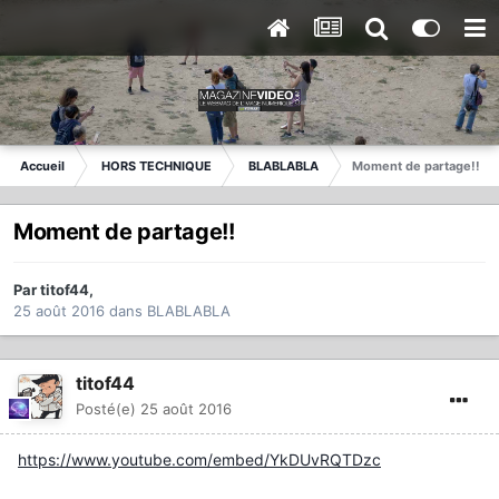
Accueil
HORS TECHNIQUE
BLABLABLA
Moment de partage!!
Moment de partage!!
Par
titof44
,
25 août 2016
dans
BLABLABLA
titof44
Posté(e)
25 août 2016
https://www.youtube.com/embed/YkDUvRQTDzc