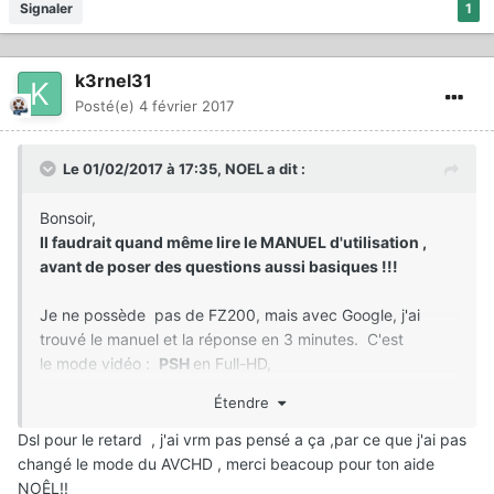
Signaler
1
k3rnel31
Posté(e)
4 février 2017
Le 01/02/2017 à 17:35,
NOEL
a dit :
Bonsoir,
Il faudrait quand même lire le MANUEL d'utilisation ,
avant de poser des questions aussi basiques !!!
Je ne possède pas de FZ200, mais avec Google, j'ai
trouvé le manuel et la réponse en 3 minutes. C'est
le mode vidéo :
PSH
en Full-HD,
ou
SH
si on se contente du format 1280x720
Étendre
C'est à la page 149 du mode d'emploi des
Dsl pour le retard , j'ai vrm pas pensé a ça ,par ce que j'ai pas
caractéristiques avancées :
changé le mode du AVCHD , merci beacoup pour ton aide
NOÊL!!