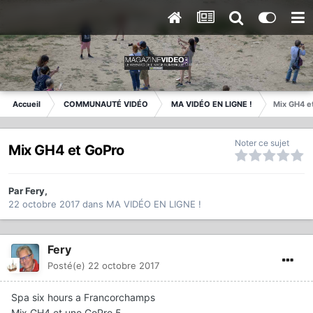
Accueil
COMMUNAUTÉ VIDÉO
MA VIDÉO EN LIGNE !
Mix GH4 e
Noter ce sujet
Mix GH4 et GoPro
Par
Fery
,
22 octobre 2017
dans
MA VIDÉO EN LIGNE !
Fery
Posté(e)
22 octobre 2017
Spa six hours a Francorchamps
Mix GH4 et une GoPro 5