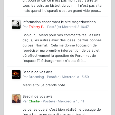
dit pourrait car ce n'est pas mon cas ) s'arrêter
tous les soirs au bistrot du coin... Il n'est pas vital
mais quand il disparaît c'est un grand vide pour...
Information concernant le site magazinevideo
Par
Thierry P.
·
Posté(e)
Mercredi à 16:47
Bonjour, Merci pour vos commentaires, les uns
déçus, les autres avec des idées, parfois bonnes
ou pas. Normal. Cela me donne l'occasion de
repréciser ma première intervention de ce sujet,
où effectivement la question du Forum (et de
l'espace Téléchargement) n'a pas été...
Besoin de vos avis
Par
Dreaming
·
Posté(e)
Mercredi à 15:59
Merci a toi, je prends note.
Besoin de vos avis
Par
Charlie
·
Posté(e)
Mercredi à 15:41
Je pense que si c'est bien réalisé, le passage de
l'un à l'autre ne devrait pas avoir besoin