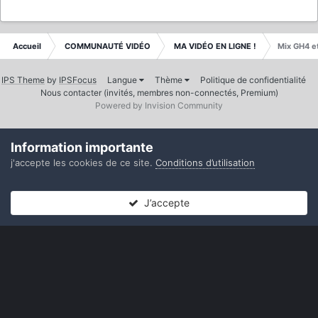
Accueil
COMMUNAUTÉ VIDÉO
MA VIDÉO EN LIGNE !
Mix GH4 e
IPS Theme
by
IPSFocus
Langue
Thème
Politique de confidentialité
Nous contacter (invités, membres non-connectés, Premium)
Powered by Invision Community
Information importante
j'accepte les cookies de ce site.
Conditions d’utilisation
J’accepte
Forums
Non lues
Connexion
S’inscrire
Plus