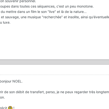
on souvenir personnel.
 coupes dans toutes ces séquences, c'est un peu monotone.
du mettre dans un film le son "live" et là de la nature...
t sauvage, une musique "recherchée" et insolite, ainsi qu'éventuel
u luxe.
 bonjour NOEL.
frir de son débit de transfert, perso, je ne peux regarder très longte
ion.
récit
!