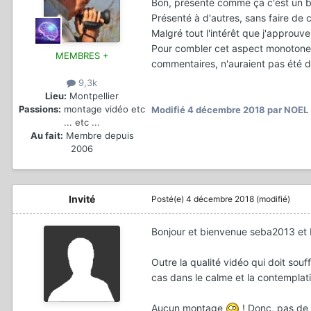
Bon, présenté comme ça c'est un b
Présenté à d'autres, sans faire de
Malgré tout l'intérêt que j'approuve 
Pour combler cet aspect monotone e
MEMBRES +
commentaires, n'auraient pas été d
9,3k
Lieu:
Montpellier
Passions:
montage vidéo etc
Modifié
4 décembre 2018
par NOEL
... etc ...
Au fait:
Membre depuis
2006
Invité
Posté(e)
4 décembre 2018
(modifié)
Bonjour et bienvenue seba2013 et
Outre la qualité vidéo qui doit souf
cas dans le calme et la contemplat
Aucun montage
! Donc, pas de 