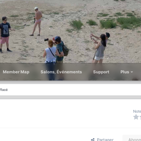
Member Map
Salons, Événements
Support
Plus
ffacé
Note
Partager
Abonn