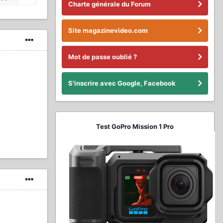
Charte générale du Forum
Site magazinevideo.com
Mot de passe oublié ?
S'inscrire avec Google, Facebook
Test GoPro Mission 1 Pro