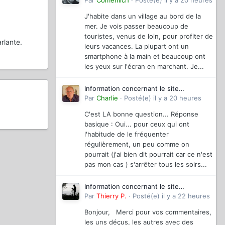
magazinevideo
Par
Comemich
·
Posté(e)
il y a 20 heures
J'habite dans un village au bord de la
mer. Je vois passer beaucoup de
touristes, venus de loin, pour profiter de
rlante.
leurs vacances. La plupart ont un
smartphone à la main et beaucoup ont
les yeux sur l'écran en marchant. Je...
Information concernant le site
magazinevideo
Par
Charlie
·
Posté(e)
il y a 20 heures
C'est LA bonne question... Réponse
basique : Oui... pour ceux qui ont
l'habitude de le fréquenter
régulièrement, un peu comme on
pourrait (j'ai bien dit pourrait car ce n'est
pas mon cas ) s'arrêter tous les soirs...
Information concernant le site
magazinevideo
Par
Thierry P.
·
Posté(e)
il y a 22 heures
Bonjour, Merci pour vos commentaires,
les uns déçus, les autres avec des