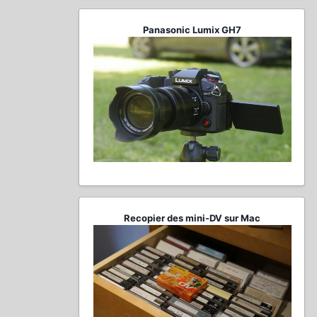
Panasonic Lumix GH7
Recopier des mini-DV sur Mac