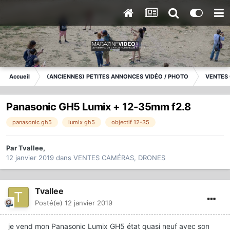
Accueil
(ANCIENNES) PETITES ANNONCES VIDÉO / PHOTO
VENTES
Panasonic GH5 Lumix + 12-35mm f2.8
panasonic gh5
lumix gh5
objectif 12-35
Par
Tvallee
,
12 janvier 2019
dans
VENTES CAMÉRAS, DRONES
Tvallee
Posté(e)
12 janvier 2019
je vend mon Panasonic Lumix GH5 état quasi neuf avec son