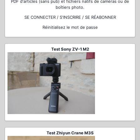
PDF d'articles (sans pub) et fichiers natifs de caméras ou de
boîtiers photo.
SE CONNECTER / S'INSCRIRE / SE RÉABONNER
Réinitialisez le mot de passe
Test Sony ZV-1 M2
Test Zhiyun Crane M3S