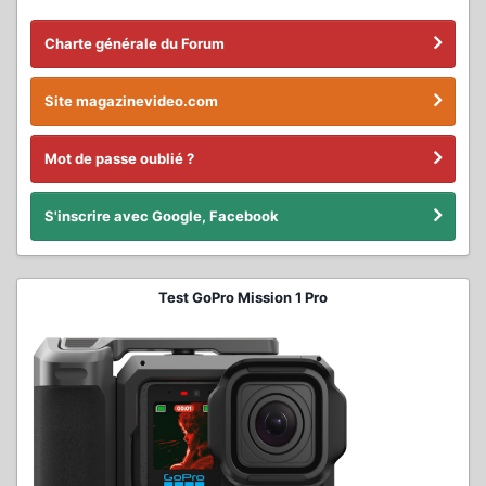
Charte générale du Forum
Site magazinevideo.com
Mot de passe oublié ?
S'inscrire avec Google, Facebook
Test GoPro Mission 1 Pro