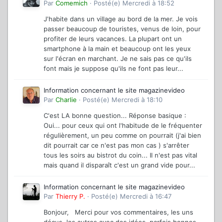
Par
Comemich
·
Posté(e)
Mercredi à 18:52
J'habite dans un village au bord de la mer. Je vois
passer beaucoup de touristes, venus de loin, pour
profiter de leurs vacances. La plupart ont un
smartphone à la main et beaucoup ont les yeux
sur l'écran en marchant. Je ne sais pas ce qu'ils
font mais je suppose qu'ils ne font pas leur...
Information concernant le site magazinevideo
Par
Charlie
·
Posté(e)
Mercredi à 18:10
C'est LA bonne question... Réponse basique :
Oui... pour ceux qui ont l'habitude de le fréquenter
régulièrement, un peu comme on pourrait (j'ai bien
dit pourrait car ce n'est pas mon cas ) s'arrêter
tous les soirs au bistrot du coin... Il n'est pas vital
mais quand il disparaît c'est un grand vide pour...
Information concernant le site magazinevideo
Par
Thierry P.
·
Posté(e)
Mercredi à 16:47
Bonjour, Merci pour vos commentaires, les uns
déçus, les autres avec des idées, parfois bonnes