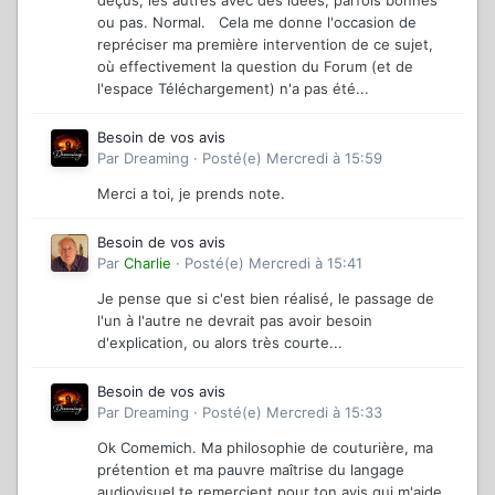
ou pas. Normal. Cela me donne l'occasion de
repréciser ma première intervention de ce sujet,
où effectivement la question du Forum (et de
l'espace Téléchargement) n'a pas été...
Besoin de vos avis
Par
Dreaming
·
Posté(e)
Mercredi à 15:59
Merci a toi, je prends note.
Besoin de vos avis
Par
Charlie
·
Posté(e)
Mercredi à 15:41
Je pense que si c'est bien réalisé, le passage de
l'un à l'autre ne devrait pas avoir besoin
d'explication, ou alors très courte...
Besoin de vos avis
Par
Dreaming
·
Posté(e)
Mercredi à 15:33
Ok Comemich. Ma philosophie de couturière, ma
prétention et ma pauvre maîtrise du langage
audiovisuel te remercient pour ton avis qui m'aide