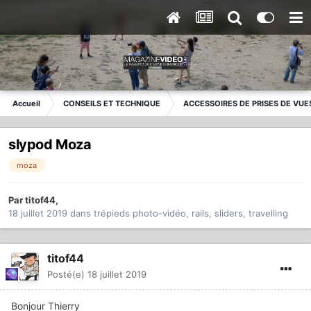
Accueil
CONSEILS ET TECHNIQUE
ACCESSOIRES DE PRISES DE VUE
slypod Moza
moza
Par
titof44
,
18 juillet 2019
dans
trépieds photo-vidéo, rails, sliders, travelling
titof44
Posté(e)
18 juillet 2019
Bonjour Thierry