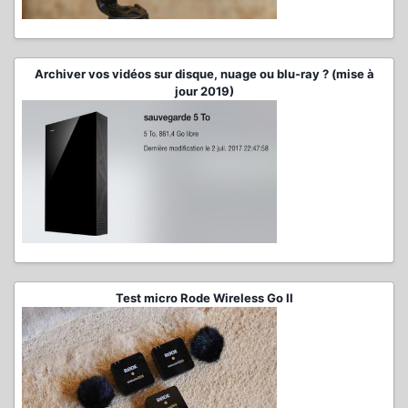
Archiver vos vidéos sur disque, nuage ou blu-ray ? (mise à
jour 2019)
Test micro Rode Wireless Go II