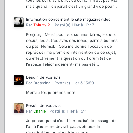
tous les soirs au bistrot du coin... Il n'est pas vital
mais quand il disparaît c'est un grand vide pour...
Information concernant le site magazinevideo
Par
Thierry P.
·
Posté(e)
Hier à 16:47
Bonjour, Merci pour vos commentaires, les uns
déçus, les autres avec des idées, parfois bonnes
ou pas. Normal. Cela me donne l'occasion de
repréciser ma première intervention de ce sujet,
où effectivement la question du Forum (et de
l'espace Téléchargement) n'a pas été...
Besoin de vos avis
Par
Dreaming
·
Posté(e)
Hier à 15:59
Merci a toi, je prends note.
Besoin de vos avis
Par
Charlie
·
Posté(e)
Hier à 15:41
Je pense que si c'est bien réalisé, le passage de
l'un à l'autre ne devrait pas avoir besoin
d'explication, ou alors très courte...